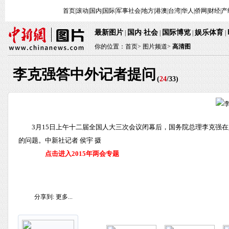
首页
|
滚动
|
国内
|
国际
|
军事
社会
|
地方
|
港澳
|
台湾
|
华人
|
侨网
|
财经
|
产
最新图片
国内
社会
国际博览
娱乐体育
|
·
|
|
|
你的位置：
首页
>
图片频道>
高清图
李克强答中外记者提问
(
24
/
33
)
3月15日上午十二届全国人大三次会议闭幕后，国务院总理李克强
的问题。中新社记者 侯宇 摄
点击进入2015年两会专题
分享到:
更多...