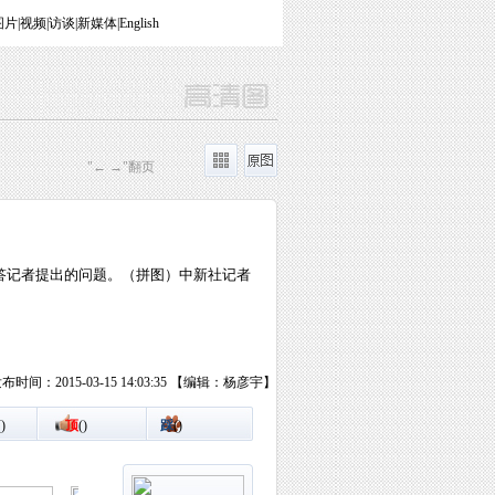
图片
|
视频
|
访谈
|
新媒体
|
English
"← →"翻页
答记者提出的问题。（拼图）中新社记者
布时间：2015-03-15 14:03:35 【编辑：杨彦宇】
(
)
顶
(
)
踩
(
)