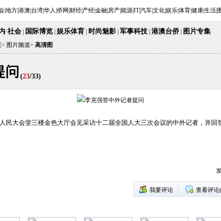
会
|
地方
|
港澳
|
台湾
|
华人
|
侨网
|
财经
|
产经
|
金融
|
房产
|
能源
|
IT
|
汽车
|
文化
|
娱乐
|
体育
|
健康
|
生活
|
内
社会
国际博览
娱乐体育
时尚魅影
军事科技
港澳台侨
图片专集
·
|
|
|
|
|
|
页
>
图片频道>
高清图
提问
(
23
/
33
)
在人民大会堂三楼金色大厅会见采访十二届全国人大三次会议的中外记者，并回
发
我要评论
查看评论