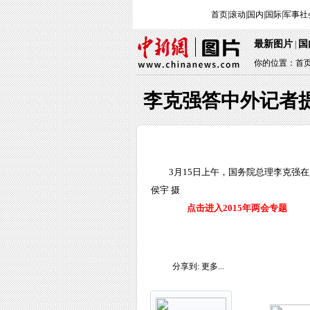
首页
|
滚动
|
国内
|
国际
|
军事
社
最新图片
国
|
你的位置：
首
李克强答中外记者
3月15日上午，国务院总理李克强
侯宇 摄
点击进入2015年两会专题
分享到:
更多...