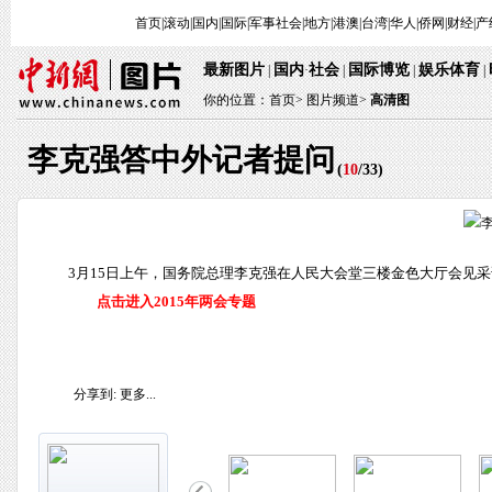
首页
|
滚动
|
国内
|
国际
|
军事
社会
|
地方
|
港澳
|
台湾
|
华人
|
侨网
|
财经
|
产
最新图片
国内
社会
国际博览
娱乐体育
|
·
|
|
|
你的位置：
首页
>
图片频道>
高清图
李克强答中外记者提问
(
10
/
33
)
3月15日上午，国务院总理李克强在人民大会堂三楼金色大厅会见
点击进入2015年两会专题
分享到:
更多...