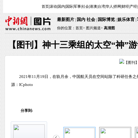
首页
|
滚动
|
国内
|
国际
|
军事
|
社会
|
港澳
|
台湾
|
华人
|
侨网
|
财经
|
产经
|
最新图片
国内
社会
国际博览
娱乐体育
 | 
·
 | 
 | 
 
 | 
你的位置：
首页
> 
图片频道>
 
高清图
【图刊】神十三乘组的太空“神”游
 2021年11月19日，在轨月余，中国航天员在空间站除了科研
源：ICphoto
分享到: