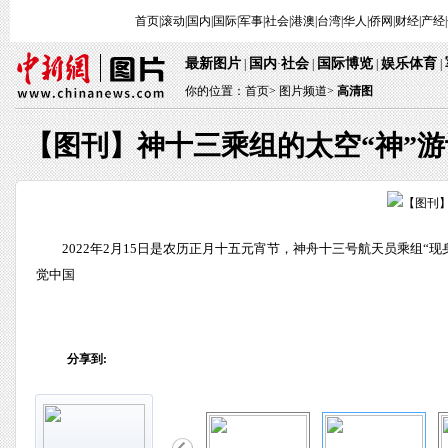
首页
|
滚动
|
国内
|
国际
|
军事
|
社会
|
港澳
|
台湾
|
华人
|
侨网
|
财经
|
产经
|
最新图片
国内
社会
国际博览
娱乐体育
 | 
·
 | 
 | 
 
 | 
你的位置：
首页
> 
图片频道>
 
高清图
【图刊】神十三乘组的太空“神”游
 2022年2月15日是农历正月十五元宵节，神舟十三号航天员乘组
觉中国
分享到: