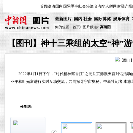
首页
|
滚动
|
国内
|
国际
|
军事
|
社会
|
港澳
|
台湾
|
华人
|
侨网
|
财经
|
产经
|
最新图片
国内
社会
国际博览
娱乐体育
 | 
·
 | 
 | 
 
 | 
你的位置：
首页
> 
图片频道>
 
高清图
【图刊】神十三乘组的太空“神”游
 2022年1月1日下午，“时代精神耀香江”之元旦京港澳天宫对
亚平和叶光富进行实时互动交流，共同探寻宇宙奥秘。中新社记者 李志华
分享到: