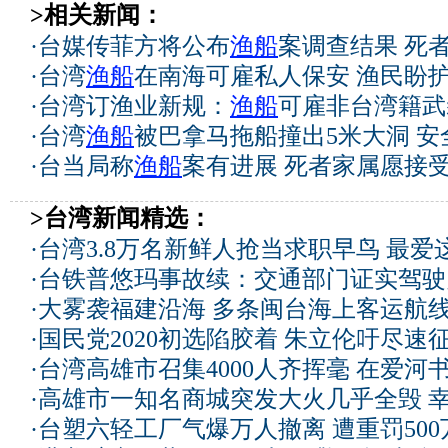
>相关新闻：
·
台媒传菲方将公布
渔船
案调查结果 死
·
台湾
渔船
在南海可雇私人保安 渔民盼
·
台湾订渔业新规：
渔船
可雇非台湾籍武
·
台湾
渔船
被巴拿马拖船撞出5米大洞 安全
·
台当局称
渔船
案有进展 死者家属愿接
>台湾新闻精选：
·
台湾3.8万名新鲜人抢当求职早鸟 最爱
·
台铁普悠玛事故续：交通部门证实驾驶
·
大雾袭福建沿海 多条闽台海上客运航
·
国民党2020初选陷胶着 朱立伦吁尽速
·
台湾高雄市召集4000人齐挥毫 在爱河
·
高雄市一知名商城突发大火几乎全毁 
·
台塑六轻工厂气爆万人撤离 遭重罚50