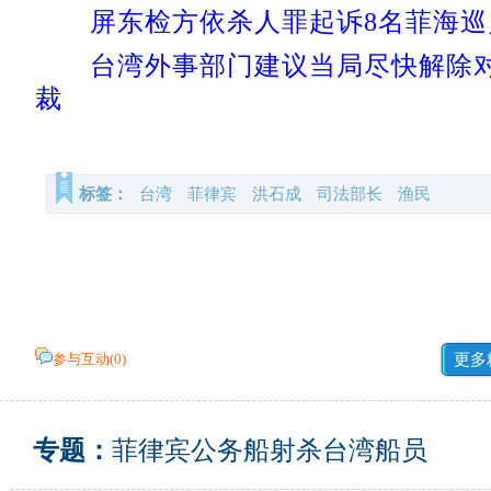
屏东检方依杀人罪起诉8名菲海巡
台湾外事部门建议当局尽快解除对
裁
标签：
台湾
菲律宾
洪石成
司法部长
渔民
参与互动(
0
)
更多
专题：
菲律宾公务船射杀台湾船员