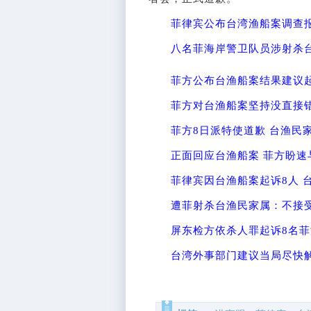
菲律宾公布台湾渔船案调查报
八名菲海岸警卫队员涉射杀
菲方公布台渔船案结果建议起
菲方对台渔船案坚持没直接错
菲方8日派特使道歉 台渔民
正面回应台渔船案 菲方盼速
菲律宾因台渔船案起诉8人 
遭菲射杀台渔民家属：不接
屏东检方依杀人罪起诉8名菲
台湾外事部门建议当局尽快解