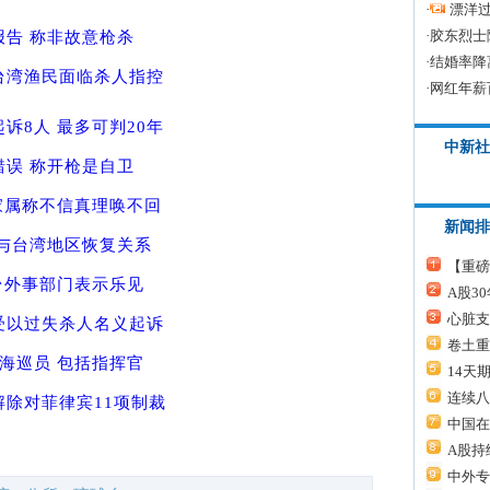
·
漂洋过
·
胶东烈士
告 称非故意枪杀
·
结婚率降
台湾渔民面临杀人指控
·
网红年薪
诉8人 最多可判20年
中新社
误 称开枪是自卫
家属称不信真理唤不回
新闻排
与台湾地区恢复关系
【重磅
台外事部门表示乐见
A股3
心脏支
受以过失杀人名义起诉
卷土重
海巡员 包括指挥官
14天
连续八
除对菲律宾11项制裁
中国在
A股持
中外专