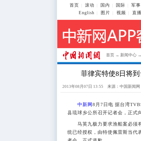
首页
滚动
国内
国际
军事
|
|
|
|
English
图片
视频
直
|
|
|
首页
→
新闻中心
菲律宾特使8日将
2013年08月07日 13:55 来源：
中国新闻网
中新网
8月7日电 据台湾T
县琉球乡公所召开记者会，正式
马英九极力要求渔船案必须有
统已经授权，由特使佩雷斯当代表
者会，正式道歉。