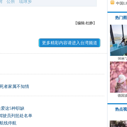
湾
公所
琉球乡
中国L
热门图
【编辑:杜静】
更多精彩内容请进入台湾频道
99米
 死者家属不知情
德国
最爱这5种职缺
热点视
驾驶员列惩处名单
运航线停航