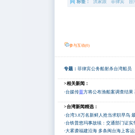
标签：
洪家跟
菲律宾
台
参与互动(
0
)
专题：
菲律宾公务船射杀台湾船员
>相关新闻：
·
台媒传
菲
方将公布渔船案调查结果
>台湾新闻精选：
·
台湾3.8万名新鲜人抢当求职早鸟 
·
台铁普悠玛事故续：交通部门证实
·
大雾袭福建沿海 多条闽台海上客