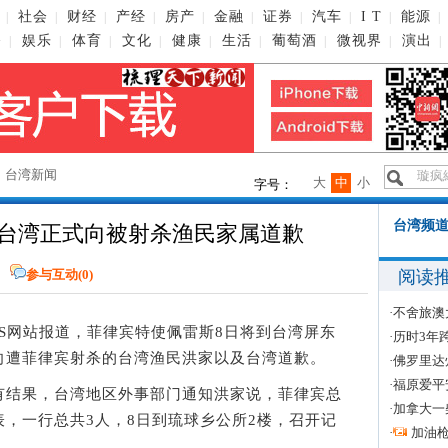
社会
财经
产经
房产
金融
证券
汽车
I T
能源
|
|
|
|
|
|
|
|
|
|
播
娱乐
体育
文化
健康
生活
葡萄酒
微视界
演出
|
|
|
|
|
|
|
|
|
→
台湾新闻
大
中
小
字号：
台湾频道
到台湾正式向被射杀渔民家属道歉
阅读
参与互动(
0
)
·
不舍旅澳
VBS网站报道，菲律宾特使佩雷斯8日将到台湾屏东
·
历时3年
向遭菲律宾射杀的台湾渔民洪家以及台湾道歉。
·
佛罗里达
·
福原爱平
结果，台湾地区外事部门通知洪家说，菲律宾总
·
加拿大一
，一行总共3人，8日到琉球乡公所2楼，召开记
·
加油