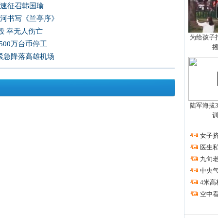
尽速征召韩国瑜
爱河书写《兰亭序》
毁 幸无人伤亡
为给孩子拍
500万台币停工
 紧急降落高雄机场
陆军海拔3
·
女子挤
·
医生私
·
九旬
·
中央
·
4米高
·
空中看