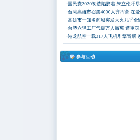
·
国民党2020初选陷胶着 朱立伦吁
·
台湾高雄市召集4000人齐挥毫 在
·
高雄市一知名商城突发大火几乎全
·
台塑六轻工厂气爆万人撤离 遭重罚
·
港龙航空一载317人飞机引擎冒烟