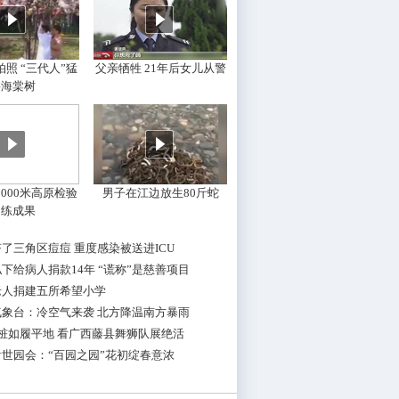
照 “三代人”猛
父亲牺牲 21年后女儿从警
摇海棠树
000米高原检验
男子在江边放生80斤蛇
训练成果
了三角区痘痘 重度感染被送进ICU
下给病人捐款14年 “谎称”是慈善项目
老人捐建五所希望小学
气象台：冷空气来袭 北方降温南方暴雨
桩如履平地 看广西藤县舞狮队展绝活
世园会：“百园之园”花初绽春意浓