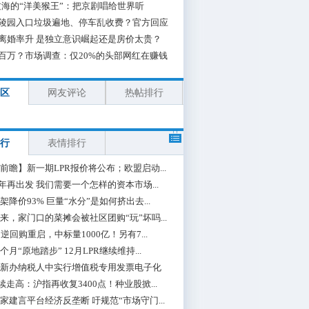
海的“洋美猴王”：把京剧唱给世界听
陵园入口垃圾遍地、停车乱收费？官方回应
离婚率升 是独立意识崛起还是房价太贵？
百万？市场调查：仅20%的头部网红在赚钱
区
网友评论
热帖排行
行
表情排行
前瞻】新一期LPR报价将公布；欧盟启动...
0年再出发 我们需要一个怎样的资本市场...
架降价93% 巨量“水分”是如何挤出去...
来，家门口的菜摊会被社区团购“玩”坏吗...
期逆回购重启，中标量1000亿！另有7...
个月“原地踏步” 12月LPR继续维持...
新办纳税人中实行增值税专用发票电子化
续走高：沪指再收复3400点！种业股掀...
家建言平台经济反垄断 吁规范“市场守门...