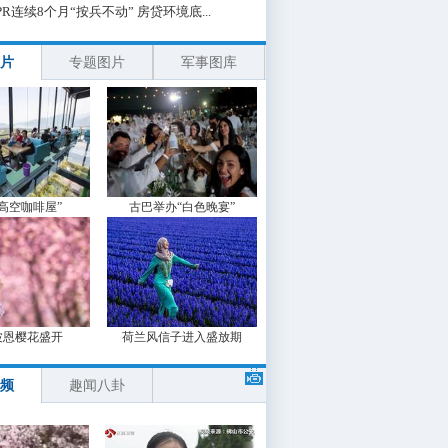
PR连续8个月“按兵不动” 房贷环境底...
片
专题图片
军事图库
“高空咖啡屋”
古巴举办“白色晚宴”
波恩樱花盛开
荷兰风信子进入盛放期
频
趣闻八卦