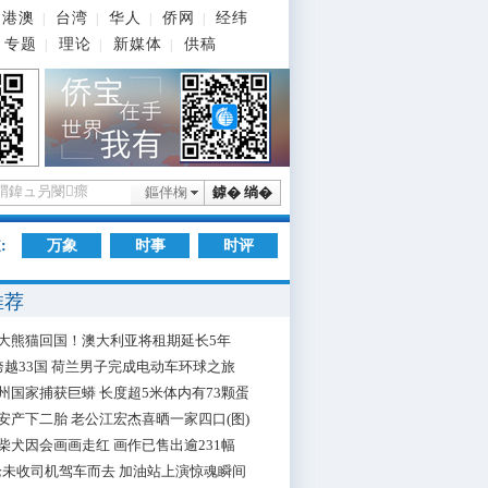
港澳
台湾
华人
侨网
经纬
|
|
|
|
专题
理论
新媒体
供稿
|
|
|
鏂伴椈
鎼� 绱�
:
万象
时事
时评
推荐
大熊猫回国！澳大利亚将租期延长5年
跨越33国 荷兰男子完成电动车环球之旅
州国家捕获巨蟒 长度超5米体内有73颗蛋
安产下二胎 老公江宏杰喜晒一家四口(图)
柴犬因会画画走红 画作已售出逾231幅
枪未收司机驾车而去 加油站上演惊魂瞬间