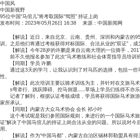
中国风
中国新视野
95位中国“马倌儿”将考取国际“驾照” 持证上岗
发布时间：2023年05月26日 16:38 来源：中国新闻网
【解说】近日，来自北京、云南、贵州、深圳和内蒙古的95
训。之后他们将通过考核获得对标国际、合法从业的“双证”，成为
【解说】今年28岁的许鹏是来自云南大理的一位骑手，201
前不久他报名参加了此次“马术教练和社会体育指导员培训班
【同期】学员 许鹏
通过这3天的学习，让我认识到了对马匹的选择，包括一些马
性。
【解说】此次培训主要以骑术训练为主，并针对在文旅马术
s弯牵行、跳跃障碍、控马倒退......草场上学员们练得不亦
记者了解到，根据认证考核成绩，学员将获得国际马术旅游联合
家所承认。
【同期】内蒙古大众马术协会 会长 祁小叶
这个考试呢是我们参照国际规则，来进行的一个国际马术旅游联
证”解决了中国马倌儿的持证上岗合法从业的问题。所以说对今
用。
【解说】作为“中国马都”，内蒙古自治区锡林郭勒盟具有得天