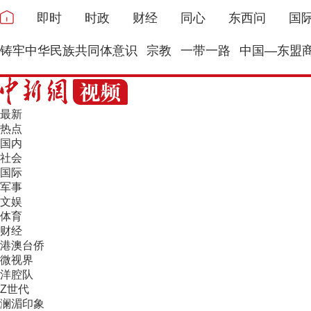
即时
时政
财经
同心
东西问
国
铸牢中华民族共同体意识
宗教
一带一路
中国—东盟
最新
热点
国内
社会
国际
军事
文娱
体育
财经
港澳台侨
微视界
洋腔队
Z世代
澜湄印象