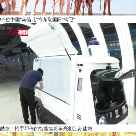
95位中国“马倌儿”将考取国际“驾照”
酷炫！招手即停的智能售货车亮相江苏盐城