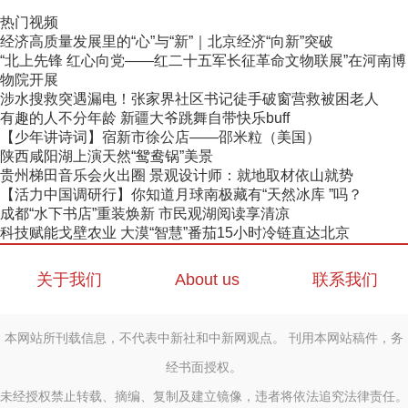
热门视频
经济高质量发展里的“心”与“新”｜北京经济“向新”突破
“北上先锋 红心向党——红二十五军长征革命文物联展”在河南博
物院开展
涉水搜救突遇漏电！张家界社区书记徒手破窗营救被困老人
有趣的人不分年龄 新疆大爷跳舞自带快乐buff
【少年讲诗词】宿新市徐公店——邵米粒（美国）
陕西咸阳湖上演天然“鸳鸯锅”美景
贵州梯田音乐会火出圈 景观设计师：就地取材依山就势
【活力中国调研行】你知道月球南极藏有“天然冰库 ”吗？
成都“水下书店”重装焕新 市民观湖阅读享清凉
科技赋能戈壁农业 大漠“智慧”番茄15小时冷链直达北京
关于我们
About us
联系我们
本网站所刊载信息，不代表中新社和中新网观点。 刊用本网站稿件，务
经书面授权。
未经授权禁止转载、摘编、复制及建立镜像，违者将依法追究法律责任。