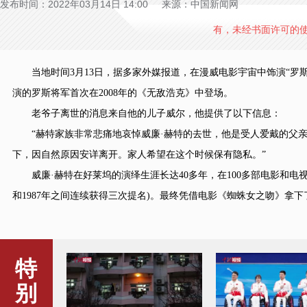
发布时间：2022年03月14日 14:00 来源：中国新闻网
有，未经书面许可的
当地时间3月13日，据多家外媒报道，在漫威电影宇宙中饰演“罗斯
演的罗斯将军首次在2008年的《无敌浩克》中登场。
老爷子离世的消息来自他的儿子威尔，他提供了以下信息：
“赫特家族非常悲痛地哀悼威廉·赫特的去世，他是受人爱戴的父亲和奥
下，因自然原因安详离开。家人希望在这个时候保有隐私。”
威廉·赫特在好莱坞的演绎生涯长达40多年，在100多部电影和电视
和1987年之间连续获得三次提名)。最终凭借电影《蜘蛛女之吻》拿下
特
别