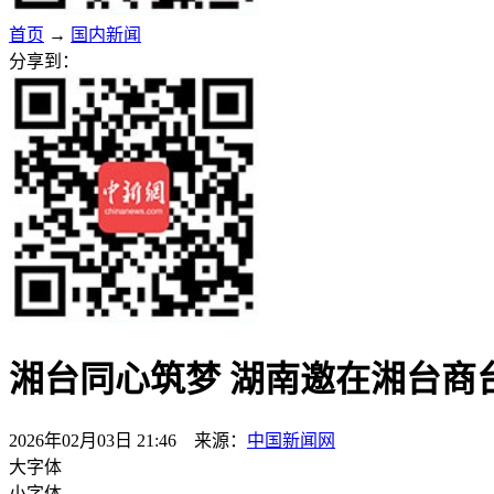
首页
→
国内新闻
分享到：
湘台同心筑梦 湖南邀在湘台商
2026年02月03日 21:46 来源：
中国新闻网
大字体
小字体