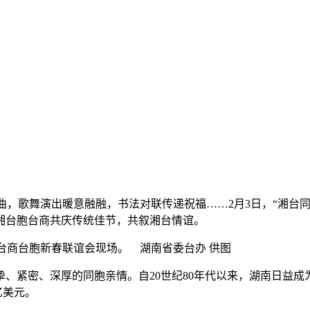
春序曲，歌舞演出暖意融融，书法对联传递祝福……2月3日，“湘
湘台胞台商共庆传统佳节，共叙湘台情谊。
问台商台胞新春联谊会现场。 湖南省委台办 供图
密、深厚的同胞亲情。自20世纪80年代以来，湖南日益成为台
亿美元。