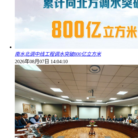
南水北调中线工程调水突破800亿立方米
2026年08月07日 14:04:10