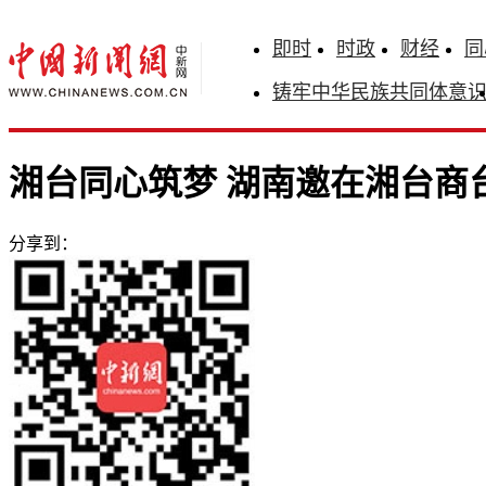
即时
时政
财经
同
铸牢中华民族共同体意
湘台同心筑梦 湖南邀在湘台商
分享到：