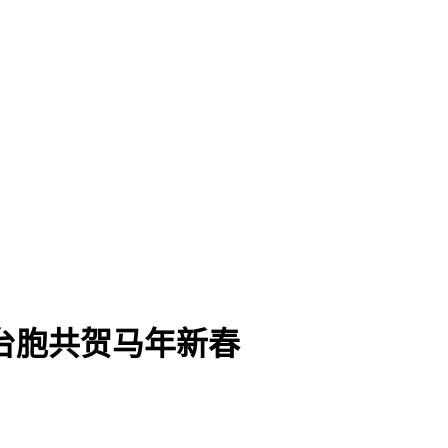
台胞共贺马年新春