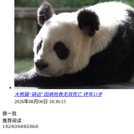
大熊猫“硗远”因病抢救无效死亡 终年33岁
2026年08月06日 18:36:15
换一批
推荐阅读
1/6
2/6
3/6
4/6
5/6
6/6