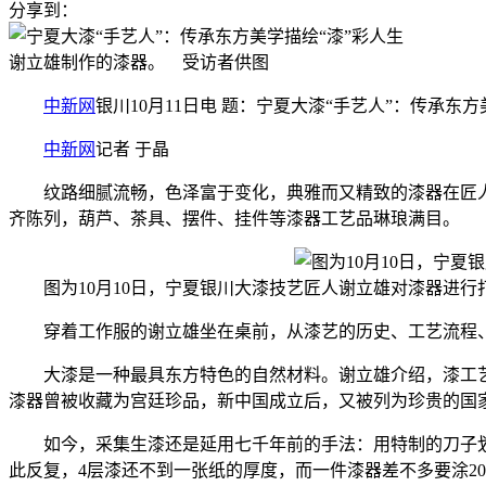
分享到：
谢立雄制作的漆器。 受访者供图
中新网
银川10月11日电 题：宁夏大漆“手艺人”：传承东方
中新网
记者 于晶
纹路细腻流畅，色泽富于变化，典雅而又精致的漆器在匠人指
齐陈列，葫芦、茶具、摆件、挂件等漆器工艺品琳琅满目。
图为10月10日，宁夏银川大漆技艺匠人谢立雄对漆器进行
穿着工作服的谢立雄坐在桌前，从漆艺的历史、工艺流程、金
大漆是一种最具东方特色的自然材料。谢立雄介绍，漆工艺
漆器曾被收藏为宫廷珍品，新中国成立后，又被列为珍贵的国
如今，采集生漆还是延用七千年前的手法：用特制的刀子划开
此反复，4层漆还不到一张纸的厚度，而一件漆器差不多要涂2