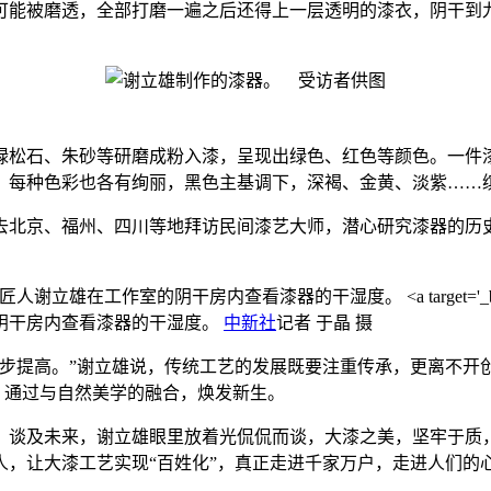
可能被磨透，全部打磨一遍之后还得上一层透明的漆衣，阴干到
松石、朱砂等研磨成粉入漆，呈现出绿色、红色等颜色。一件漆
同，每种色彩也各有绚丽，黑色主基调下，深褐、金黄、淡紫……
北京、福州、四川等地拜访民间漆艺大师，潜心研究漆器的历史
的阴干房内查看漆器的干湿度。
中新社
记者 于晶 摄
提高。”谢立雄说，传统工艺的发展既要注重传承，更离不开
”，通过与自然美学的融合，焕发新生。
谈及未来，谢立雄眼里放着光侃侃而谈，大漆之美，坚牢于质，
，让大漆工艺实现“百姓化”，真正走进千家万户，走进人们的心