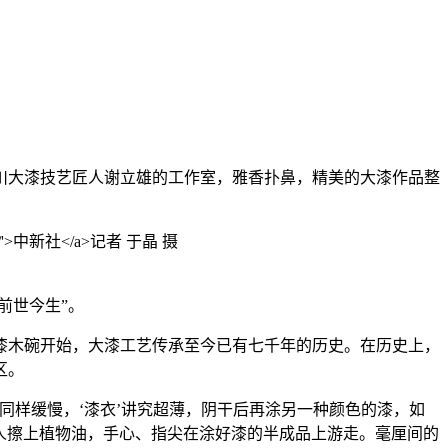
川大漆技艺匠人谢立雄的工作室，雅香扑鼻，精美的大漆作品整
前世今生”。
木碗开始，大漆工艺传承至今已有七千年的历史。在历史上，
区。
样缓慢，‘漆衣’讲究超薄，阴干后再涂另一种颜色的漆，如
匠人擦上植物油，手心、指尖在涂好漆的半成品上游走。毫厘间的