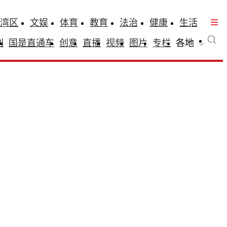
湾区
文娱
体育
教育
法治
健康
生活
刊
国是直通车
创意
直播
视频
图片
专栏
各地