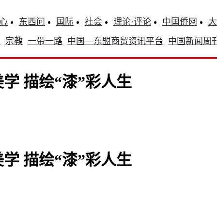
心
东西问
国际
社会
理论·评论
中国侨网
大
识
宗教
一带一路
中国—东盟商贸资讯平台
中国新闻周
学 描绘“漆”彩人生
学 描绘“漆”彩人生