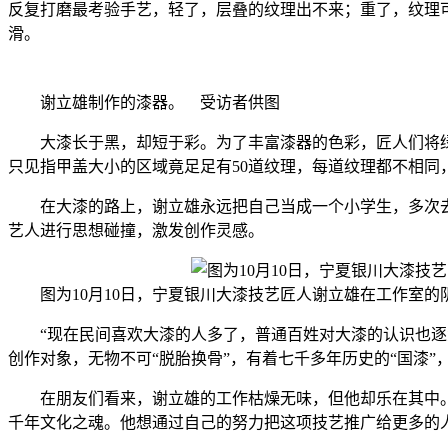
反复打磨最考验手艺，轻了，层叠的纹理出不来；重了，纹理
滑。
谢立雄制作的漆器。 受访者供图
大漆长于黑，却短于彩。为了丰富漆器的色彩，匠人们将绿
只见指甲盖大小的区域竟足足有50道纹理，每道纹理都不相
在大漆的路上，谢立雄永远把自己当成一个小学生，多次去
艺人进行思想碰撞，激发创作灵感。
图为10月10日，宁夏银川大漆技艺匠人谢立雄在工作室
“现在民间喜欢大漆的人多了，普通百姓对大漆的认识也逐步
创作对象，无物不可“脱胎换骨”，有着七千多年历史的“国漆
在朋友们看来，谢立雄的工作枯燥无味，但他却乐在其中。
千年文化之魂。他想通过自己的努力把这项技艺推广给更多的人