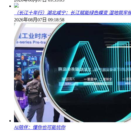
（长江十年行）湖北咸宁：长江赋能绿色蝶变 湿地筑牢
2026年08月07日 09:18:58
AI陪伴：懂你也可能坑你