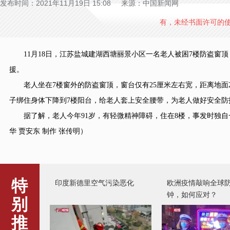
发布时间：2021年11月19日 15:08 来源：中国新闻网
有，未经书面许可的
11月18日，江苏盐城建湖西塘丽景小区一名老人被困7楼防盗窗
援。
老人坐在7楼窗外的防盗窗顶，窗台仅有25厘米左右宽，距离地面
子绑住身体下降到7楼阳台，给老人套上安全腰带，为老人做好安全
据了解，老人今年91岁，有轻微精神障碍，住在8楼，事发时独自一
华 贾安东 制作 张传明）
印度新德里空气污染恶化
欧洲疫情敲响全球
钟，如何应对？
特
别
推