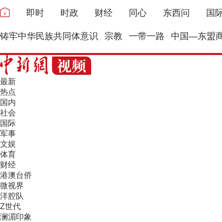
即时
时政
财经
同心
东西问
国
铸牢中华民族共同体意识
宗教
一带一路
中国—东盟
最新
热点
国内
社会
国际
军事
文娱
体育
财经
港澳台侨
微视界
洋腔队
Z世代
澜湄印象