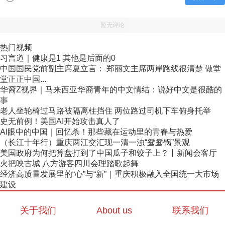
暂无评论
热门视频
习言道｜健康是1 其他是后面的0
中国国民党前副主席夏立言： 郑丽文主席两岸路线很清楚 做堂
堂正正中国...
华裔Z视界｜马来西亚华裔青年的中文情结：说好中文是很酷的
事
老人坐轮椅过马路被隔离柱挡住 两位路过司机下车俯身托举
史无前例！美国AI开始攻击真人了
AI眼中的中国｜回忆杀！那些藏在运动里的青春与热爱
（长江十年行）重庆两江交汇现一清一浊“鸳鸯锅”景观
美国政府为何把算盘打到了中国瓜子和饺子上？丨新闻会客厅
火把映古城 八方游客四川会理踏歌起舞
经济高质量发展里的“心”与“新”｜重庆积极融入全国统一大市场
建设
关于我们
About us
联系我们