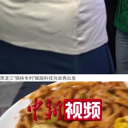
黑龙江“插秧专列”赋能科技兴农再出发