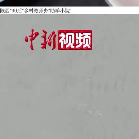
陕西“90后”乡村教师办“助学小院”