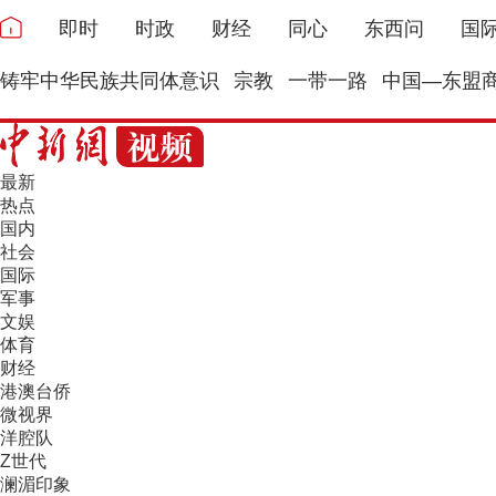
即时
时政
财经
同心
东西问
国
铸牢中华民族共同体意识
宗教
一带一路
中国—东盟
最新
热点
国内
社会
国际
军事
文娱
体育
财经
港澳台侨
微视界
洋腔队
Z世代
澜湄印象