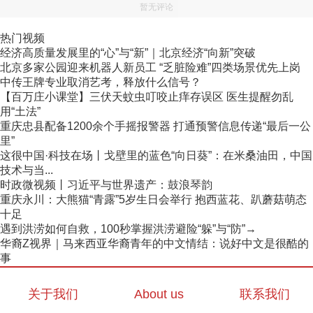
暂无评论
热门视频
经济高质量发展里的“心”与“新”｜北京经济“向新”突破
北京多家公园迎来机器人新员工 “乏脏险难”四类场景优先上岗
中传王牌专业取消艺考，释放什么信号？
【百万庄小课堂】三伏天蚊虫叮咬止痒存误区 医生提醒勿乱
用“土法”
重庆忠县配备1200余个手摇报警器 打通预警信息传递“最后一公
里”
这很中国·科技在场丨戈壁里的蓝色“向日葵”：在米桑油田，中国
技术与当...
时政微视频丨习近平与世界遗产：鼓浪琴韵
重庆永川：大熊猫“青露”5岁生日会举行 抱西蓝花、趴蘑菇萌态
十足
遇到洪涝如何自救，100秒掌握洪涝避险“躲”与“防”→
华裔Z视界｜马来西亚华裔青年的中文情结：说好中文是很酷的
事
关于我们
About us
联系我们