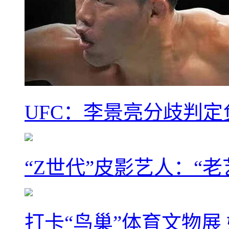
UFC：李景亮分歧判定
“Z世代”皮影艺人：“老
打卡“鸟巢”体育文物展