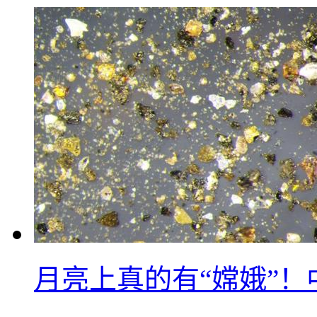
月亮上真的有“嫦娥”