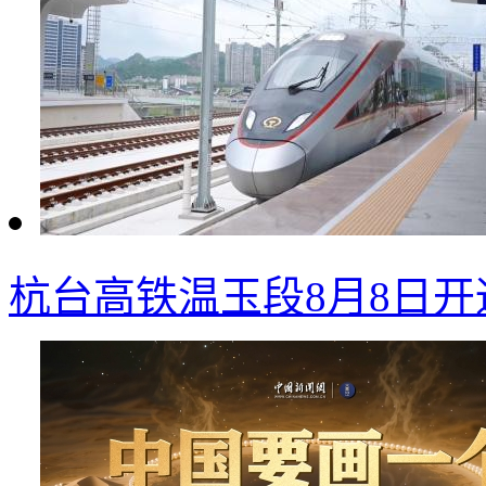
杭台高铁温玉段8月8日开