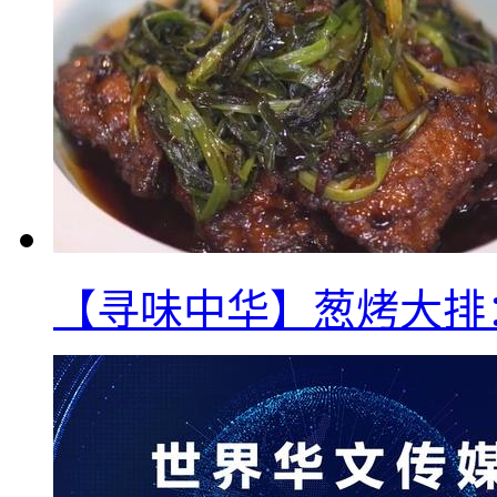
【寻味中华】葱烤大排