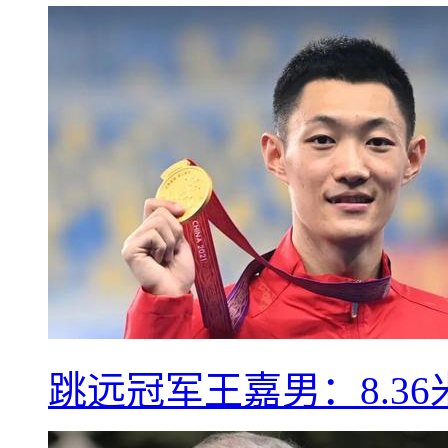
跳远冠军王嘉男：8.3