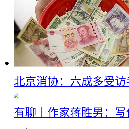
北京消协：六成多受访
有聊丨作家蒋胜男：写