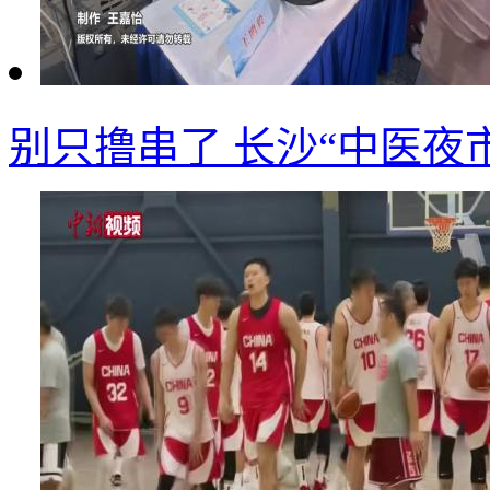
别只撸串了 长沙“中医夜