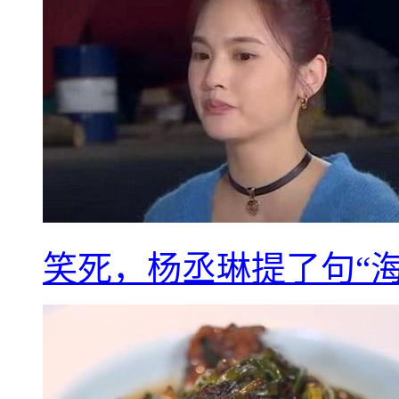
笑死，杨丞琳提了句“