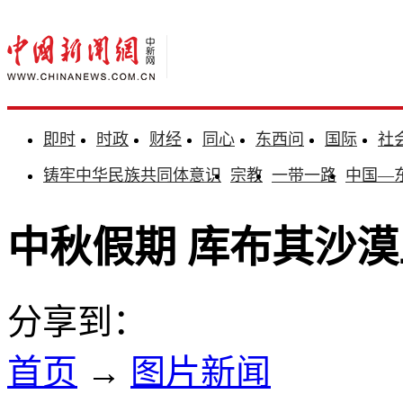
即时
时政
财经
同心
东西问
国际
社
铸牢中华民族共同体意识
宗教
一带一路
中国—
中秋假期 库布其沙漠
分享到：
首页
→
图片新闻