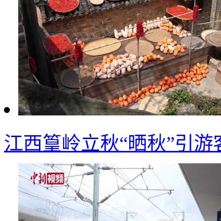
江西篁岭立秋“晒秋”引游