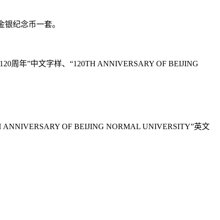
年金银纪念币一套。
样、“120TH ANNIVERSARY OF BEIJING
RY OF BEIJING NORMAL UNIVERSITY”英文