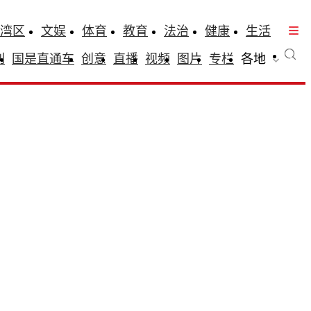
湾区
文娱
体育
教育
法治
健康
生活
刊
国是直通车
创意
直播
视频
图片
专栏
各地