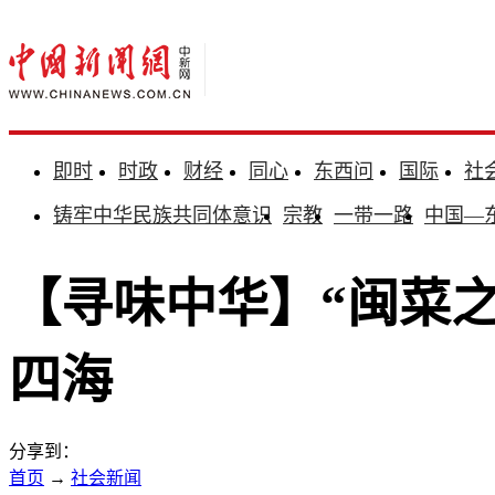
即时
时政
财经
同心
东西问
国际
社
铸牢中华民族共同体意识
宗教
一带一路
中国—
【寻味中华】“闽菜
四海
分享到：
首页
→
社会新闻