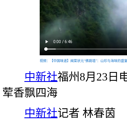
视频：【中国味道】闽菜状元“佛跳墙”：山珍与海味的盛
中新社
福州8月23日
荤香飘四海
中新社
记者 林春茵