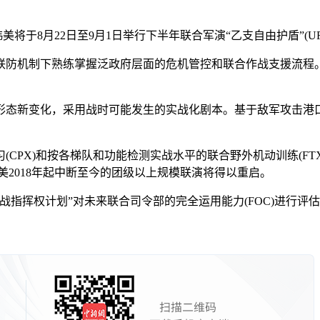
美将于8月22日至9月1日举行下半年联合军演“乙支自由护盾”(UF
防机制下熟练掌握泛政府层面的危机管控和联合作战支援流程。
态新变化，采用战时可能发生的实战化剧本。基于敌军攻击港口
PX)和按各梯队和功能检测实战水平的联合野外机动训练(FTX
韩美2018年起中断至今的团级以上规模联演将得以重启。
挥权计划”对未来联合司令部的完全运用能力(FOC)进行评