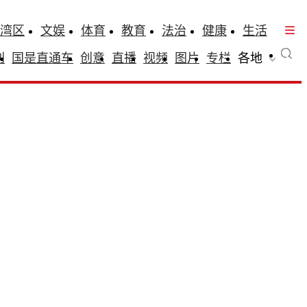
湾区
文娱
体育
教育
法治
健康
生活
刊
国是直通车
创意
直播
视频
图片
专栏
各地