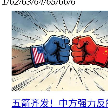
1/6
2/6
3/6
4/6
5/6
6/6
五箭齐发！中方强力反