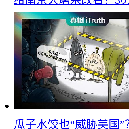
瓜子水饺也“威胁美国”