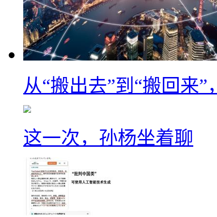
从“搬出去”到“搬回来
这一次，孙杨坐着聊