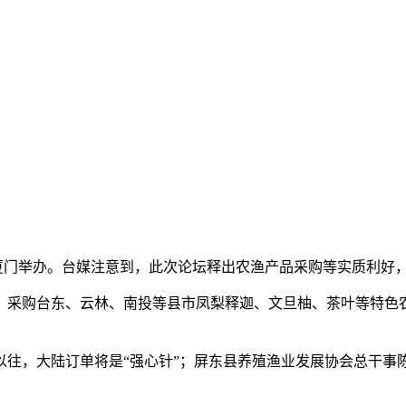
福建厦门举办。台媒注意到，此次论坛释出农渔产品采购等实质利
购台东、云林、南投等县市凤梨释迦、文旦柚、茶叶等特色农
，大陆订单将是“强心针”；屏东县养殖渔业发展协会总干事