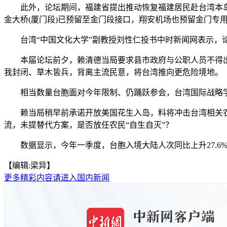
此外，论坛期间，福建省提出推动恢复福建居民赴台湾本岛
金大桥(厦门段)已预留至金门段接口，翔安机场也预留金门专
台湾“中国文化大学”副教授刘性仁投书中时新闻网表示，论
本届论坛前夕，赖清德当局要求县市政府与公职人员不得出席
我封闭、草木皆兵，背离主流民意，将台湾推向更危险境地。
相当数量台胞面对今年限制、仍踊跃参会，台湾国际战略学会
赖当局稍早前承诺开放美国花生入岛，料将冲击台湾相关农
流，未提替代方案，是否放任农民“自生自灭”？
数据显示，今年一季度，台胞入境大陆人次同比上升27.6%
【编辑:梁异】
更多精彩内容请进入国内新闻