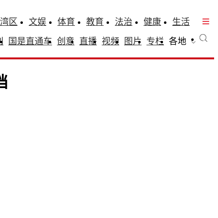
湾区
文娱
体育
教育
法治
健康
生活
刊
国是直通车
创意
直播
视频
图片
专栏
各地
挡