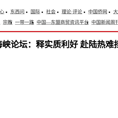
心
东西问
国际
社会
理论·评论
中国侨网
大
识
宗教
一带一路
中国—东盟商贸资讯平台
中国新闻周
峡论坛：释实质利好 赴陆热难