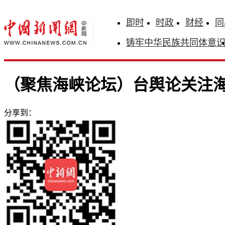
即时
时政
财经
同
铸牢中华民族共同体意
（聚焦海峡论坛）台舆论关注海
分享到：