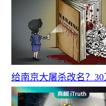
给南京大屠杀改名？3