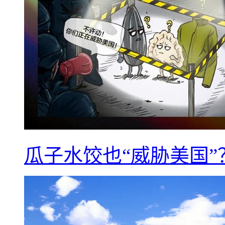
瓜子水饺也“威胁美国”