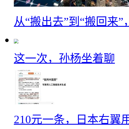
从“搬出去”到“搬回来
这一次，孙杨坐着聊
210元一条，日本右翼