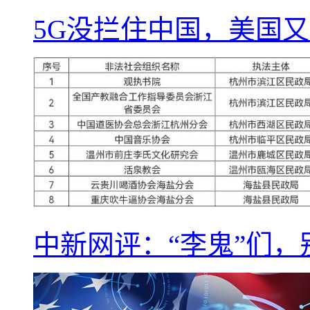
5G没拦住中国，美国又
中新网评：“李鬼”们，