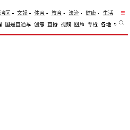
湾区
文娱
体育
教育
法治
健康
生活
刊
国是直通车
创意
直播
视频
图片
专栏
各地