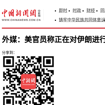
即时
时政
财经
同
铸牢中华民族共同体意
外媒：美官员称正在对伊朗进行
分享到：