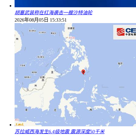
胡塞武装称在红海袭击一艘沙特油轮
2026年08月05日 15:33:51
苏拉威西海发生6.4级地震 震源深度50千米