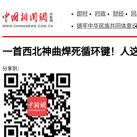
即时
时政
财经
同
铸牢中华民族共同体意
一首西北神曲焊死循环键！人
分享到：