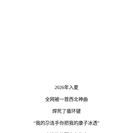
2026年入夏
全网被一首西北神曲
焊死了循环键
“
我的
尕连手
你把我的康子冰透
”