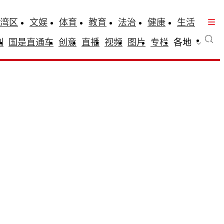
湾区
文娱
体育
教育
法治
健康
生活
刊
国是直通车
创意
直播
视频
图片
专栏
各地