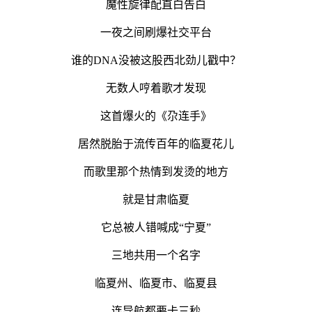
魔性旋律配直白告白
一夜之间刷爆
社交平台
谁的
DNA没被这股西北劲儿戳中？
无数人哼着歌才发现
这首爆火的《尕连手》
居然脱胎于流传百年的临夏花儿
而歌里那个热情到发烫的地方
就是甘肃临夏
它总被人错喊成
“宁夏”
三地共用一个名字
临夏州、临夏市、临夏县
连导航都要卡三秒