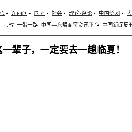
心
东西问
国际
社会
理论·评论
中国侨网
大
识
宗教
一带一路
中国—东盟商贸资讯平台
中国新闻周
这一辈子，一定要去一趟临夏！