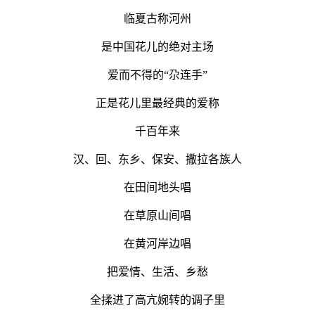
临夏古称河州
是中国花儿的绝对主场
爱而不得的
“尕连手”
正是花儿里最经典的爱称
千百年来
汉、回、东乡、保安、撒拉各族人
在田间地头唱
在草原山间唱
在黄河岸边唱
把爱情、生活、乡愁
全揉进了高亢婉转的调子
里