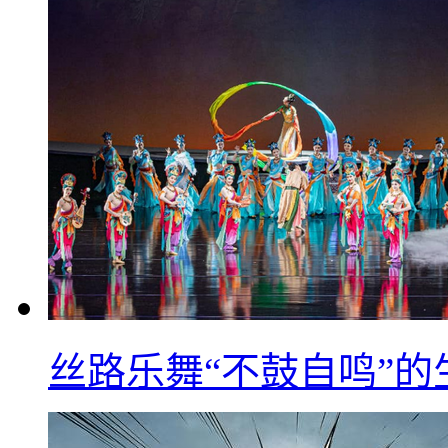
丝路乐舞“不鼓自鸣”