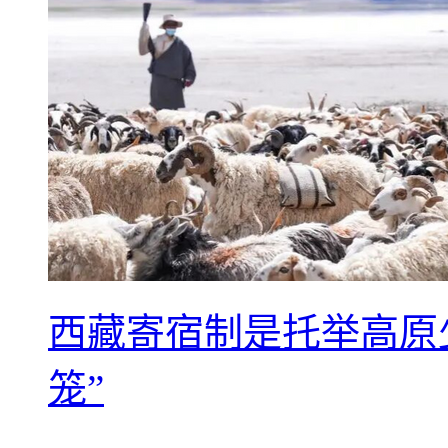
西藏寄宿制是托举高原
笼”