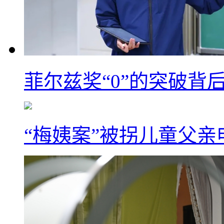
菲尔兹奖“0”的突破背
“梅姨案”被拐儿童父