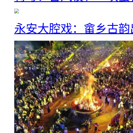
永安大腔戏：畲乡古韵