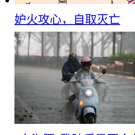
妒火攻心，自取灭亡