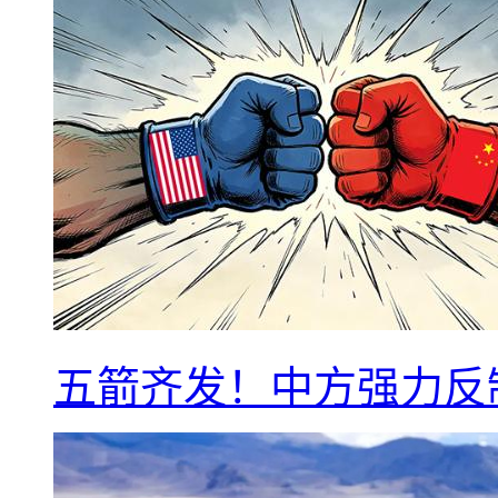
五箭齐发！中方强力反