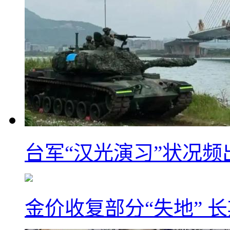
台军“汉光演习”状况频
金价收复部分“失地” 