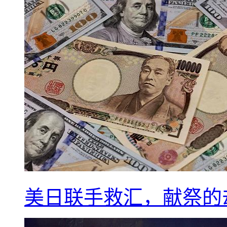
美日联手救汇，献祭的