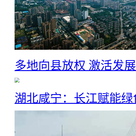
多地向县放权 激活发
湖北咸宁：长江赋能绿