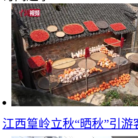
江西篁岭立秋“晒秋”引游