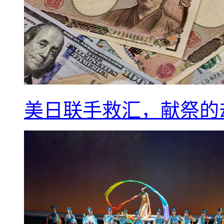
美日联手救汇，献祭的