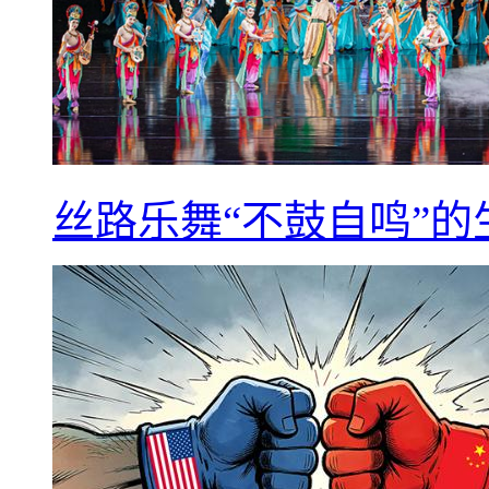
丝路乐舞“不鼓自鸣”