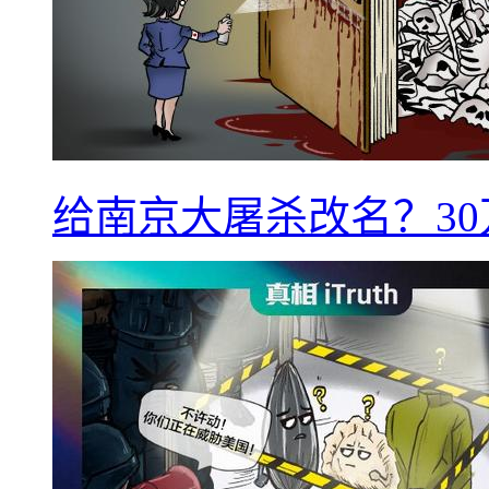
给南京大屠杀改名？3