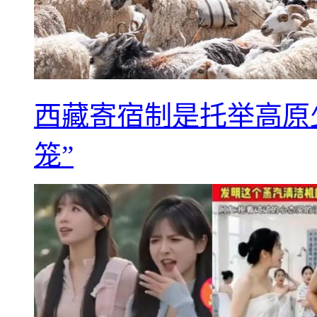
西藏寄宿制是托举高原
笼”