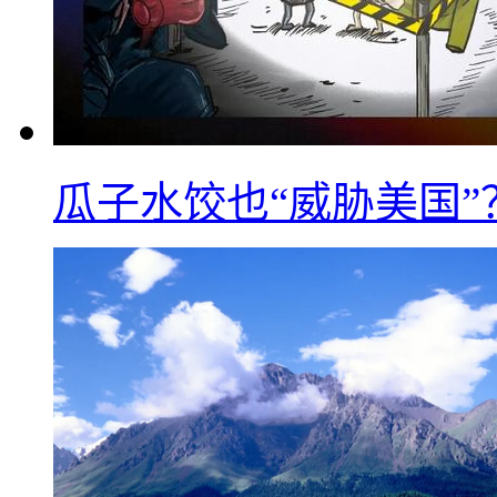
瓜子水饺也“威胁美国”