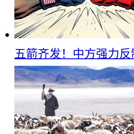
五箭齐发！中方强力反