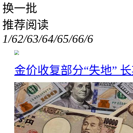
换一批
推荐阅读
1/6
2/6
3/6
4/6
5/6
6/6
金价收复部分“失地” 