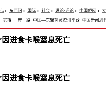
心
东西问
国际
社会
理论·评论
中国侨网
大
识
宗教
一带一路
中国—东盟商贸资讯平台
中国新闻周
”因进食卡喉窒息死亡
”因进食卡喉窒息死亡