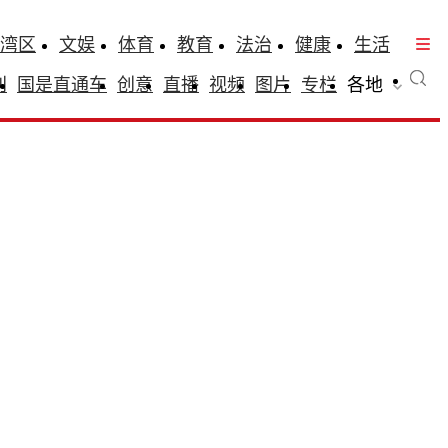
湾区
文娱
体育
教育
法治
健康
生活
刊
国是直通车
创意
直播
视频
图片
专栏
各地