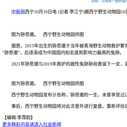
视频：中国唯一圈养雄
中新网
西宁10月10日电 (记者 李江宁)据西宁野生动物
图为狲思邈。 西宁野生动物园供图
据悉，2015年出生的狲思邈于当年被青海野生动物救护繁育
“狲思邈”，后逐渐成为中国国内知名度和影响力最高的兔狲。
2021年狲思邈与2019年救护的雌性兔狲狲尚香诞下一女
图为狲思邈。 西宁野生动物园供图
西宁野生动物园发布讣告称，狲思邈的一生，未曾享受过辽
事后，西宁野生动物园将对此次意外进行复盘，重新评估目前
【编辑:李霈韵】
更多精彩内容请进入社会新闻