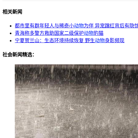
相关新闻
都市里有群年轻人与稀奇小
动物
为伴 异宠蹿红背后有隐
青海称多警方救助国家二级保护
动物
豹猫
宁夏贺兰山：生态环境持续恢复 野生
动物
身影频现
社会新闻精选：