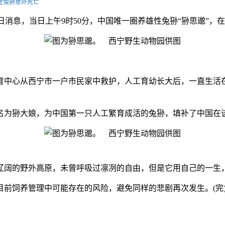
性兔狲意外死亡
园10日消息，当日上午9时50分，中国唯一圈养雄性兔狲“狲思邈
中心从西宁市一户市民家中救护，人工育幼长大后，一直生活在
，名为狲大娘，为中国第一只人工繁育成活的兔狲，填补了中国在
阔的野外高原，未曾呼吸过凛冽的自由，但是它用自己的一生，
饲养管理中可能存在的风险，避免同样的悲剧再次发生。(完