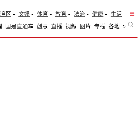
湾区
文娱
体育
教育
法治
健康
生活
刊
国是直通车
创意
直播
视频
图片
专栏
各地