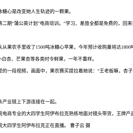
糖心是改变她人生轨迹的一颗果。
二期“蒲公英计划”电商培训。“学习、差旅全都是免费的，回来
农手里收了1500吨冰糖心苹果，今年预计收购量将达1800
小白杏、芒果杏等各类时令鲜果，一年不重样。
一段视频，画面中，果农赛买提拉着她说：“王老板嘛，杏子买
产业链上下游连接在一起。
电商专业的大四学生阿伊布拉克熟练地面对镜头带货，王牌产
大四学生阿伊布拉克正在直播。 曹子云 摄