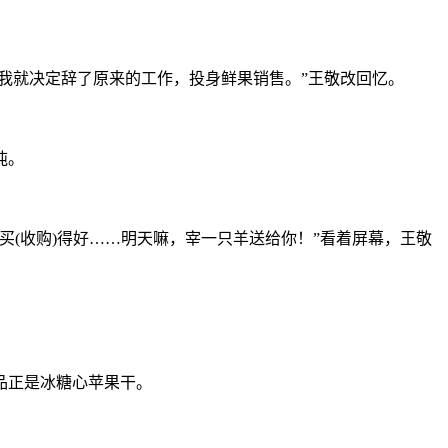
我就决定辞了原来的工作，投身鲜果销售。”王敬改回忆。
吨。
(收购)得好……明天嘛，宰一只羊送给你！”看着屏幕，王敬
品正是冰糖心苹果干。