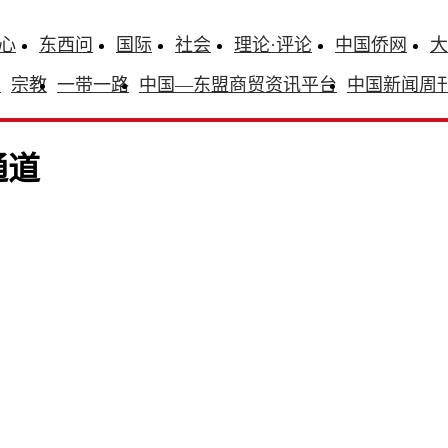
心
东西问
国际
社会
理论·评论
中国侨网
大
识
宗教
一带一路
中国—东盟商贸资讯平台
中国新闻周
通道