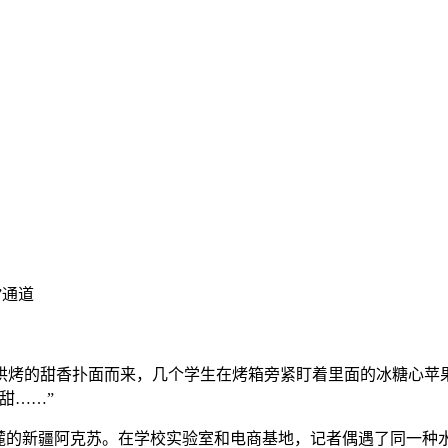
”通道
烤的甜香扑面而来，几个学生在烤箱旁紧盯着里面的冰糖心苹果
甜……”
的新疆阿克苏。在学校实验室和电商基地，记者偶遇了同一种水