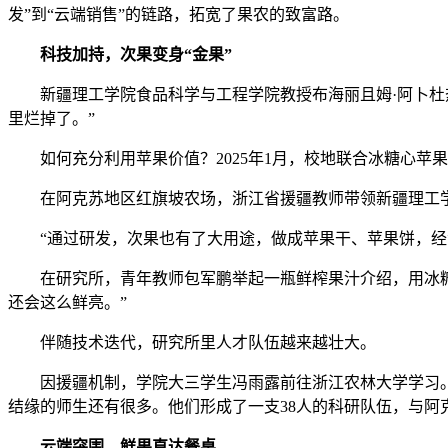
发”到“云端销售”的链路，拓宽了果农的致富路。
科技加持，次果变身“金果”
新疆理工学院食品科学与工程学院教授布海丽且姆·阿卜杜热
里烂掉了。”
如何充分利用苹果价值？2025年1月，校地联合冰糖心苹
在阿克苏地区红旗坡农场，浙江省援疆教师带领新疆理工
“通过研发，次果也有了大用途，做成苹果干、苹果饼，经济
在研究所，青年教师包军鹏举起一瓶鲜榨果汁介绍，用冰糖心
还会这么鲜亮。”
伴随技术迭代，研究所里人才队伍越来越壮大。
因援疆机制，学院大三学生冯雨露前往浙江农林大学学习。她
结缘的师生还有很多。他们形成了一支38人的科研队伍，与阿
云端突围，鲜果直达餐桌