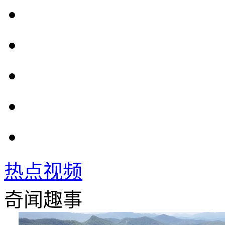
热点视频
奇闻趣事