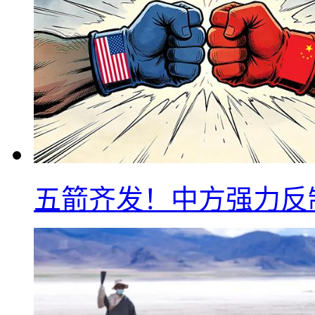
五箭齐发！中方强力反