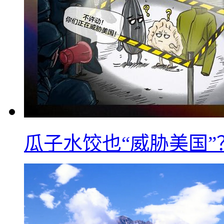
瓜子水饺也“威胁美国”