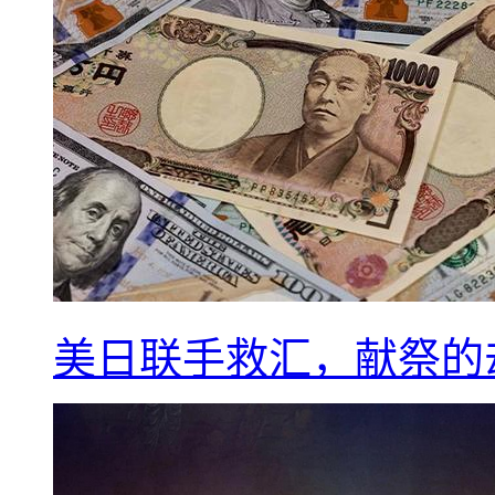
美日联手救汇，献祭的