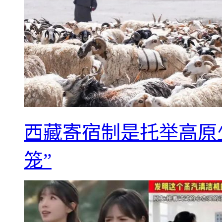
西藏寄宿制是托举高原
笼”