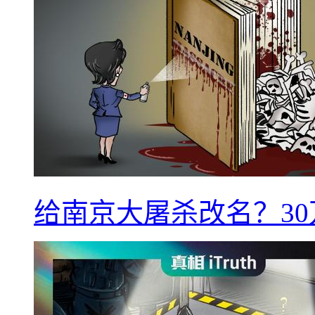
给南京大屠杀改名？3