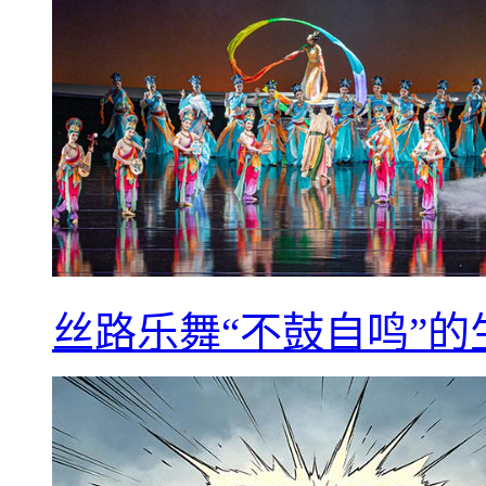
丝路乐舞“不鼓自鸣”