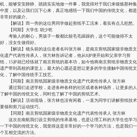
机，能够安安静静、踏踏实实地做一件事，我觉得对于我们来锻炼那种集
中度，以及让我们沉下心来，真正地感悟一下我们中国的传统文化，都是
非常好的媒介。
【解说】而一旁的这位男同学做起剪纸手工活来，着实有点儿犯愁。
【同期】大学生 胡少乾
考验人的耐心，男孩子一般都比较毛毛躁躁的，这个可能做得不太
好，没女生做得好。
【解说】镜头前的这位老者名叫张方林，是南京剪纸国家级非物质文
化遗产代表性传承人，张方林告诉记者，他从8岁便开始和父亲学习剪
纸，15岁就已经练就了南京剪纸的基本功，如今他将南京剪纸非物质文化
遗产带到高校的课堂上，最大的心愿还是想让更多的学生接触中国传统文
化，了解中国传统手工技艺。
【同期】南京剪纸国家级非物质文化遗产代表性传承人 张方林
通过我们走进学校，走进各种各样的社区或者各种场所，让更多的人
了解中国的传统文化，同时也了解了中国的剪纸艺术。
【解说】活动现场，张方林也没有闲着，一直为同学们讲解剪纸技术
要领和剪刀运动技巧。
【同期】南京剪纸国家级非物质文化遗产代表性传承人 张方林
这次在南航我们设立剪纸的传承基地，也是让理工科的大学生也学习
一下中国的传统文化，我觉得这是非常好的一个学习的方法，也是我们一
个互相交流的方法。