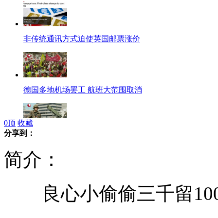
非传统通讯方式迫使英国邮票涨价
德国多地机场罢工 航班大范围取消
0
顶
收藏
分享到：
日本下拦截令 朝鲜不放弃发射卫星
简介：
良心小偷偷三千留100
香港高等法院裁定外佣没有居港权