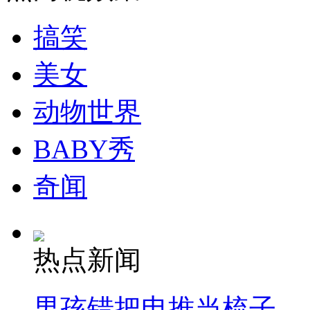
搞笑
走！跟着总书记去植树
美女
消防员救轻生者
花炮节热闹非凡
减压"枕头大战"
动物世界
BABY秀
纽约上演“枕头大战”
奇闻
司机酒驾遇交警 急速倒车逃窜
热点新闻
男孩错把电推当梳子