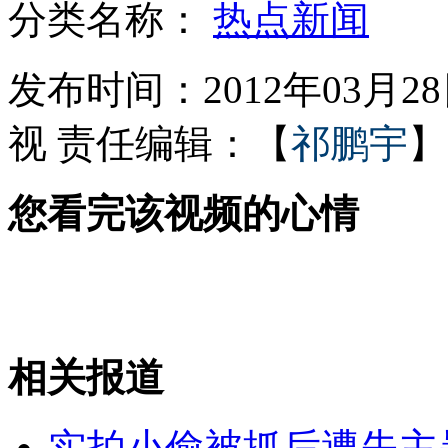
分类名称：
热点新闻
新郎6千朵玫瑰插马桶向新娘示爱
发布时间：2012年03月28日
视
责任编辑：【
祁鹏宇
】
秦京输油管道破裂断正加紧抢修
您看完该视频的心情
小伙因抢钱上网被发网吧禁止令
女子直播自杀 网友无人报警
相关报道
山西运城恶犬咬伤多人 警民合力深夜将其击毙
实拍小偷被抓后遭失主