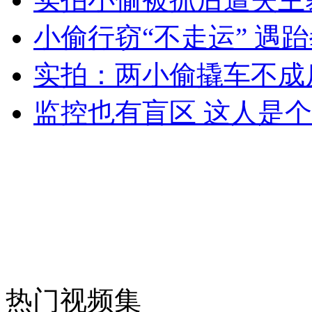
小偷行窃“不走运” 遇
女孩北京地铁殴打老人 痛下狠手拳打脚踢
实拍：两小偷撬车不成
监控也有盲区 这人是
无痛分娩是否安全 医生回应
外交部：反对强权政治霸凌主义
外交部：有关国家言论片面不公正
安徽一实载49人客车翻车
热门视频集