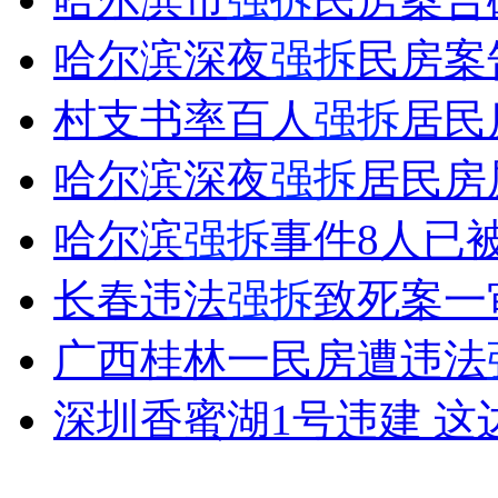
哈尔滨深夜
强拆
民房案
女孩北京地铁殴打老人 痛下狠手拳打脚踢
村支书率百人
强拆
居民
哈尔滨深夜
强拆
居民房
无痛分娩是否安全 医生回应
哈尔滨
强拆
事件8人已
外交部：反对强权政治霸凌主义
长春违法
强拆
致死案一
外交部：有关国家言论片面不公正
广西桂林一民房遭违法
深圳香蜜湖1号违建 这
安徽一实载49人客车翻车