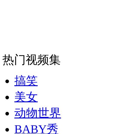
走！跟着总书记去植树
消防员救轻生者
花炮节热闹非凡
减压"枕头大战"
热门视频集
纽约上演“枕头大战”
搞笑
美女
司机酒驾遇交警 急速倒车逃窜
动物世界
BABY秀