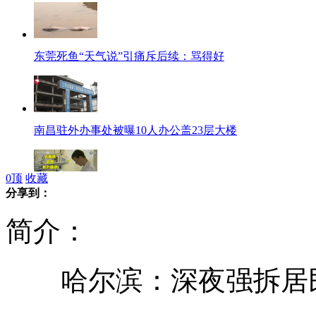
东莞死鱼“天气说”引痛斥后续：骂得好
南昌驻外办事处被曝10人办公盖23层大楼
0
顶
收藏
分享到：
新型药物问世 对多种癌症有疗效
简介：
哈尔滨：深夜强拆居民屋
台北5月1号起开征豪宅税