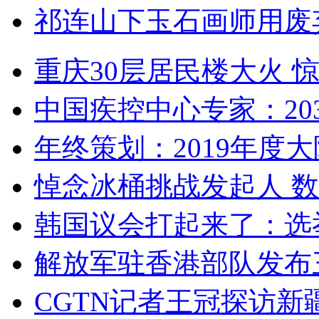
祁连山下玉石画师用废
重庆30层居民楼大火
中国疾控中心专家：203
年终策划：2019年度大陆
悼念冰桶挑战发起人 数百
韩国议会打起来了：选举
解放军驻香港部队发布三
CGTN记者王冠探访新疆