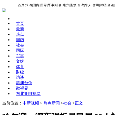
首页
|
滚动
|
国内
|
国际
|
军事
|
社会
|
地方
|
港澳
|
台湾
|
华人
|
侨网
|
财经
|
金融
|
首页
最新
热点
国内
社会
国际
军事
文娱
体育
财经
访谈
港澳台侨
微视界
东北亚电视网
当前位置：
中新视频
>
热点新闻
>
社会
>
正文