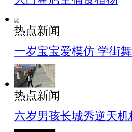
热点新闻
一岁宝宝爱模仿 学街
热点新闻
六岁男孩长城秀逆天机