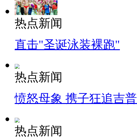
热点新闻
直击"圣诞泳装裸跑"
热点新闻
愤怒母象 携子狂追吉
热点新闻