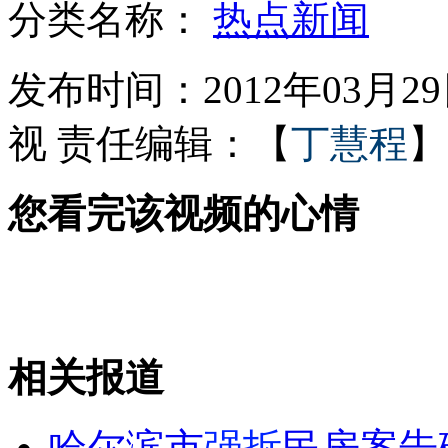
分类名称：
热点新闻
男子自断左脚只因不想上班
发布时间：2012年03月29日
视
责任编辑：【
丁慧程
】
英国15岁女孩造型超萌爆红网络
您看完该视频的心情
贵州女生用戒指为山区孩子换大楼
头发卷入吹风机 消防员来解围
相关报道
山西运城恶犬咬伤多人 警民合力深夜将其击毙
哈尔滨市
强拆
民房案告破