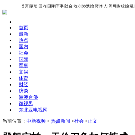
首页
|
滚动
|
国内
|
国际
|
军事
|
社会
|
地方
|
港澳
|
台湾
|
华人
|
侨网
|
财经
|
金融
|
首页
最新
热点
国内
社会
国际
军事
文娱
体育
财经
访谈
港澳台侨
微视界
东北亚电视网
当前位置：
中新视频
>
热点新闻
>
社会
>
正文