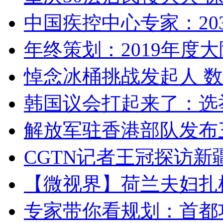
中国疾控中心专家：203
年终策划：2019年度大陆
悼念冰桶挑战发起人 数百
韩国议会打起来了：选举
解放军驻香港部队发布三
CGTN记者王冠探访新疆
【微视界】荷兰夫妇扎根青
专家带你看规划：首都功