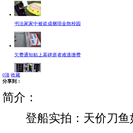
书法家家中被盗成捆现金散校园
欠费通知贴上墓碑逝者难逃缴费
0
顶
收藏
分享到：
盗窃骨灰盒敲诈勒索墓园
简介：
登船实拍：天价刀鱼
俄一客机坠毁16人遇难17人获救