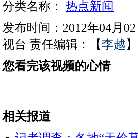
分类名称：
热点新闻
"小产权"墓热销 "期墓"也紧俏
发布时间：2012年04月02日
视台
责任编辑：【
李越
】
精品藏獒展上 9岁女孩与狼共舞
您看完该视频的心情
研究生咬掉厨师耳朵因报错菜价
专家：刀鱼繁殖期应禁捕
相关报道
山西运城恶犬咬伤多人 警民合力深夜将其击毙
记者调查：各地“天价墓