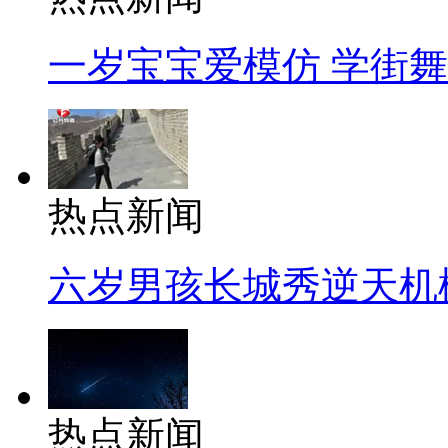
一岁宝宝爱模仿 学街
热点新闻
六岁男孩长城秀逆天机
热点新闻