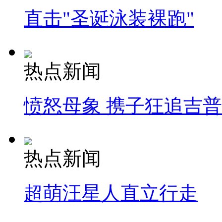
直击"圣诞泳装裸跑"
热点新闻
愤怒母象 携子狂追吉
热点新闻
超萌汪星人直立行走