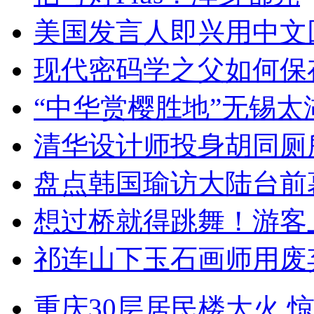
美国发言人即兴用中文
现代密码学之父如何保
“中华赏樱胜地”无锡
清华设计师投身胡同厕
盘点韩国瑜访大陆台前
想过桥就得跳舞！游客
祁连山下玉石画师用废
重庆30层居民楼大火