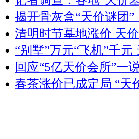
揭开骨灰盒“天价谜团”
女孩北京地铁殴打老人 痛下狠手拳打脚踢
清明时节墓地涨价
天价
“别墅”万元“飞机”千元
无痛分娩是否安全 医生回应
回应“5亿天价会所”一
外交部：反对强权政治霸凌主义
春茶涨价已成定局 “天
外交部：有关国家言论片面不公正
安徽一实载49人客车翻车