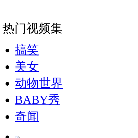
走！跟着总书记去植树
热门视频集
消防员救轻生者
花炮节热闹非凡
减压"枕头大战"
搞笑
美女
纽约上演“枕头大战”
动物世界
BABY秀
司机酒驾遇交警 急速倒车逃窜
奇闻