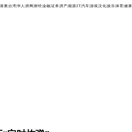
港澳
|
台湾
|
华人
|
侨网
|
财经
|
金融
|
证券
|
房产
|
能源
|
IT
|
汽车
|
游戏
|
文化
|
娱乐
|
体育
|
健康