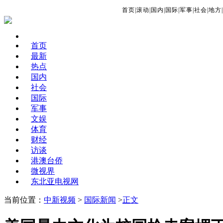
首页
|
滚动
|
国内
|
国际
|
军事
|
社会
|
地方
|
首页
最新
热点
国内
社会
国际
军事
文娱
体育
财经
访谈
港澳台侨
微视界
东北亚电视网
当前位置：
中新视频
>
国际新闻
>
正文