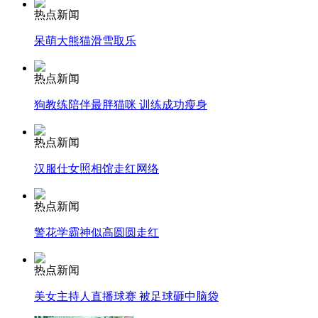
热点新闻
呆萌大熊猫滑雪取乐
走！跟着总书记去植树
热点新闻
消防员救轻生者
花炮节热闹非凡
减压"枕头大战"
狗教练陪伴最胖猫咪 训练成功瘦身
热点新闻
汉服仕女照相馆走红网络
纽约上演“枕头大战”
热点新闻
司机酒驾遇交警 急速倒车逃窜
警花学霸神似高圆圆走红
热点新闻
美女主持人直播球赛 被足球砸中脑袋