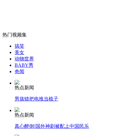
女孩北京地铁殴打老人 痛下狠手拳打脚踢
热门视频集
搞笑
无痛分娩是否安全 医生回应
美女
动物世界
BABY秀
外交部：反对强权政治霸凌主义
奇闻
热点新闻
外交部：有关国家言论片面不公正
男孩错把电推当梳子
热点新闻
安徽一实载49人客车翻车
真心醉倒!国外神剧被配上中国民乐