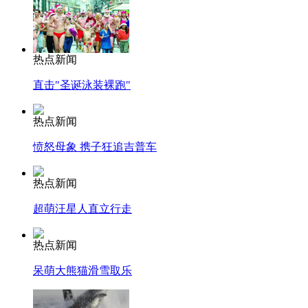
热点新闻
直击"圣诞泳装裸跑"
热点新闻
愤怒母象 携子狂追吉普车
热点新闻
超萌汪星人直立行走
热点新闻
呆萌大熊猫滑雪取乐