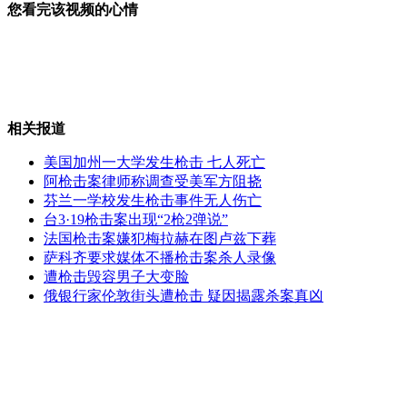
您看完该视频的心情
欧冠:巴萨3:1AC米兰晋级四强
相关报道
新鸿基郭氏兄弟被拘捕后首公开表态
美国加州一大学发生枪击 七人死亡
阿枪击案律师称调查受美军方阻挠
芬兰一学校发生枪击事件无人伤亡
台3·19枪击案出现“2枪2弹说”
记者探秘殡葬用品价格
法国枪击案嫌犯梅拉赫在图卢兹下葬
萨科齐要求媒体不播枪击案杀人录像
遭枪击毁容男子大变脸
俄银行家伦敦街头遭枪击 疑因揭露杀案真凶
各地掀起绿色祭扫风 鲜花卡片寄哀思
山西运城恶犬咬伤多人 警民合力深夜将其击毙