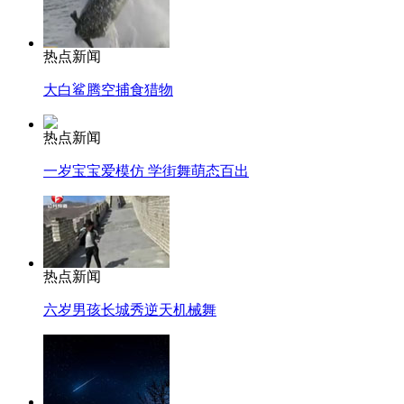
热点新闻
大白鲨腾空捕食猎物
热点新闻
一岁宝宝爱模仿 学街舞萌态百出
热点新闻
六岁男孩长城秀逆天机械舞