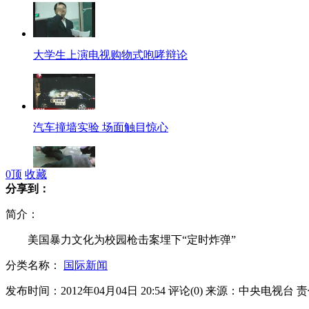
大学生上演电视购物式咆哮辩论
汽车撞墙实验 场面触目惊心
0
顶
收藏
分享到：
北京遇地陷被烫伤女子仍在抢救中
简介：
美国暴力文化为校园枪击案埋下“定时炸弹”
分类名称：
国际新闻
63岁飞机维修师巧手雕刻鸡蛋
发布时间：2012年04月04日 20:54
评论(
0
)
来源：中央电视台
责