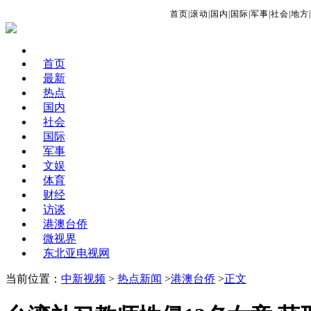
首页
|
滚动
|
国内
|
国际
|
军事
|
社会
|
地方
|
首页
最新
热点
国内
社会
国际
军事
文娱
体育
财经
访谈
港澳台侨
微视界
东北亚电视网
当前位置：
中新视频
>
热点新闻
>
港澳台侨
>
正文