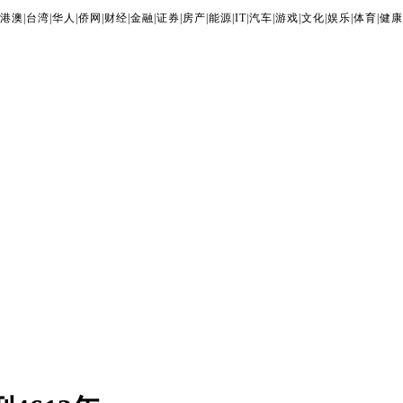
港澳
|
台湾
|
华人
|
侨网
|
财经
|
金融
|
证券
|
房产
|
能源
|
IT
|
汽车
|
游戏
|
文化
|
娱乐
|
体育
|
健康