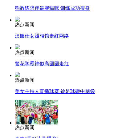
狗教练陪伴最胖猫咪 训练成功瘦身
走！跟着总书记去植树
热点新闻
汉服仕女照相馆走红网络
消防员救轻生者
花炮节热闹非凡
减压"枕头大战"
热点新闻
警花学霸神似高圆圆走红
纽约上演“枕头大战”
热点新闻
美女主持人直播球赛 被足球砸中脑袋
司机酒驾遇交警 急速倒车逃窜
热点新闻