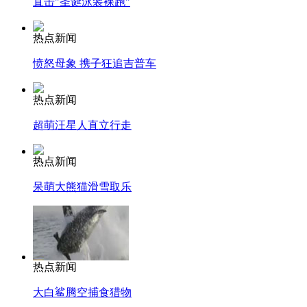
直击"圣诞泳装裸跑"
热点新闻
愤怒母象 携子狂追吉普车
热点新闻
超萌汪星人直立行走
热点新闻
呆萌大熊猫滑雪取乐
热点新闻
大白鲨腾空捕食猎物