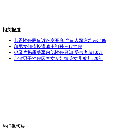
大学生上演电视购物式咆哮辩论
相关报道
卡恩性侵民事诉讼案开庭 当事人双方均未出庭
汽车撞墙实验 场面触目惊心
印尼女佣指控遭雇主祖孙三代性侵
纪录片揭露美军内部性侵丑闻 受害者超1.9万
台湾男子性侵囚禁女友姐妹花女儿被判229年
北京遇地陷被烫伤女子仍在抢救中
63岁飞机维修师巧手雕刻鸡蛋
山西运城恶犬咬伤多人 警民合力深夜将其击毙
热门视频集