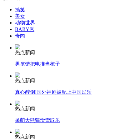
搞笑
美女
动物世界
女孩北京地铁殴打老人 痛下狠手拳打脚踢
BABY秀
奇闻
无痛分娩是否安全 医生回应
热点新闻
男孩错把电推当梳子
外交部：反对强权政治霸凌主义
热点新闻
外交部：有关国家言论片面不公正
真心醉倒!国外神剧被配上中国民乐
热点新闻
呆萌大熊猫滑雪取乐
安徽一实载49人客车翻车
热点新闻