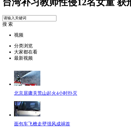
台湾补习教师性侵12名女童 获刑
搜 索
视频
分类浏览
大家都在看
最新视频
北京居庸关荒山起火4小时扑灭
面包车飞檐走壁强风成祸首