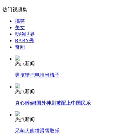
热门视频集
搞笑
女孩北京地铁殴打老人 痛下狠手拳打脚踢
美女
动物世界
BABY秀
奇闻
无痛分娩是否安全 医生回应
热点新闻
外交部：反对强权政治霸凌主义
男孩错把电推当梳子
外交部：有关国家言论片面不公正
热点新闻
真心醉倒!国外神剧被配上中国民乐
热点新闻
安徽一实载49人客车翻车
呆萌大熊猫滑雪取乐