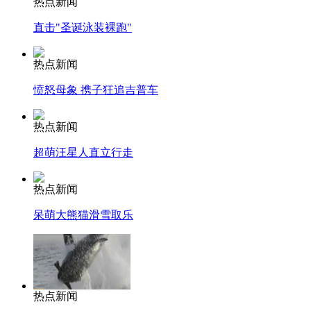
热点新闻
直击"圣诞泳装裸跑"
热点新闻
愤怒母象 携子狂追吉普车
热点新闻
超萌汪星人直立行走
热点新闻
呆萌大熊猫滑雪取乐
热点新闻