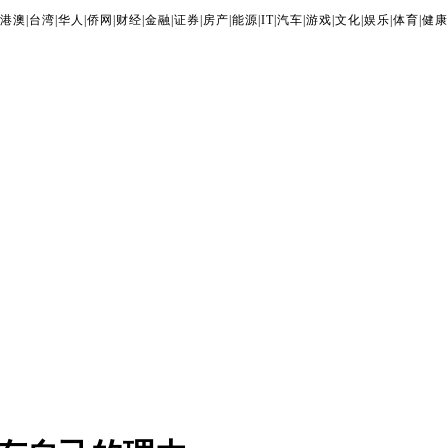
港澳
|
台湾
|
华人
|
侨网
|
财经
|
金融
|
证券
|
房产
|
能源
|
IT
|
汽车
|
游戏
|
文化
|
娱乐
|
体育
|
健康