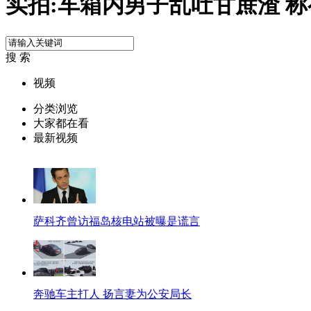
实拍:车箱内男子乱吐甘蔗渣 
搜 索
视频
分类浏览
大家都在看
最新视频
萨科齐曾访福岛核电站被曝是谎言
奔驰车主打人 扬言妻为公安局长