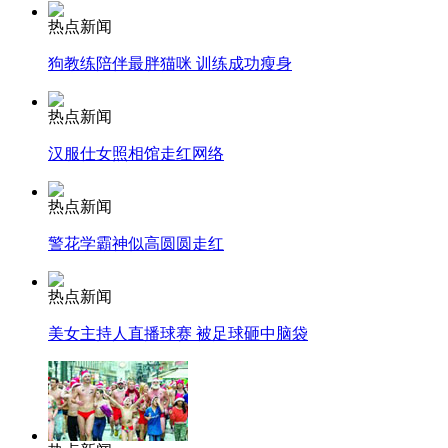
热点新闻
走！跟着总书记去植树
狗教练陪伴最胖猫咪 训练成功瘦身
热点新闻
消防员救轻生者
花炮节热闹非凡
减压"枕头大战"
汉服仕女照相馆走红网络
热点新闻
警花学霸神似高圆圆走红
纽约上演“枕头大战”
热点新闻
司机酒驾遇交警 急速倒车逃窜
美女主持人直播球赛 被足球砸中脑袋