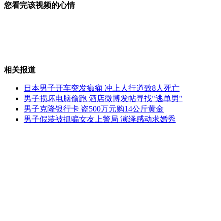
您看完该视频的心情
白领剩女为走桃花运浑身戴"桃花"
相关报道
为赖账 借据竟用"褪色笔"写
日本男子开车突发癫痫 冲上人行道致8人死亡
男子损坏电脑偷跑 酒店微博发帖寻找"逃单男"
男子克隆银行卡 盗500万元购14公斤黄金
男子假装被抓骗女友上警局 演绎感动求婚秀
校门口乱停车挂钩孩子评优引争议
2011年度十大考古新发现揭晓
山西运城恶犬咬伤多人 警民合力深夜将其击毙