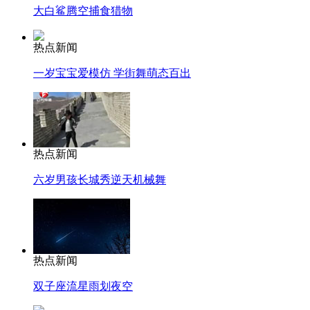
大白鲨腾空捕食猎物
热点新闻
一岁宝宝爱模仿 学街舞萌态百出
热点新闻
六岁男孩长城秀逆天机械舞
热点新闻
双子座流星雨划夜空