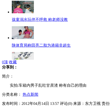
孩童溺水玩伴不呼救 称老师没教
陕体育局称田亮二胎为港籍非超生
0
顶
收藏
分享到：
中食协或起诉"明胶门"微博发布者
简介：
实拍:车箱内男子乱吐甘蔗渣 称有自己的理由
分类名称：
热点新闻
孝子背母春游图引盛赞
发布时间：2012年04月14日 13:57
评论(
0
)
来源：东方卫视
责任