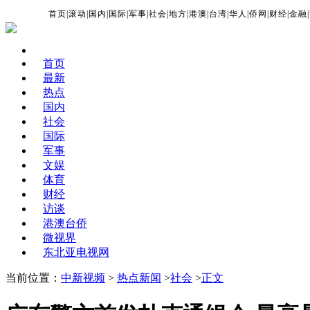
首页
|
滚动
|
国内
|
国际
|
军事
|
社会
|
地方
|
港澳
|
台湾
|
华人
|
侨网
|
财经
|
金融
|
首页
最新
热点
国内
社会
国际
军事
文娱
体育
财经
访谈
港澳台侨
微视界
东北亚电视网
当前位置：
中新视频
>
热点新闻
>
社会
>
正文