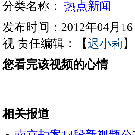
分类名称：
热点新闻
盲人盗窃20起 听声辨位去偷钱
发布时间：2012年04月16日
视
责任编辑：【
迟小莉
】
澳大利亚新西兰剩女上山下乡找男友
您看完该视频的心情
朝无人机新型远程导弹首秀阅兵式
范冰冰招员工 一天500人应聘
相关报道
山西运城恶犬咬伤多人 警民合力深夜将其击毙
南京劫案14段新视频公