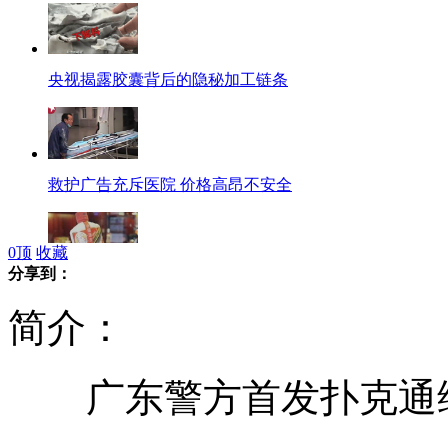
央视揭露胶囊背后的隐秘加工链条
救护广告充斥医院 价格高昂不安全
0
顶
收藏
分享到：
贵州官员称市售茅台九成是假酒
简介：
广东警方首发扑克通缉令
福建龙岩汽修厂爆炸致9人死