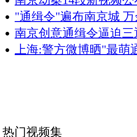
"通缉令"遍布南京城 
女孩北京地铁殴打老人 痛下狠手拳打脚踢
南京创意通缉令逼迫三
上海:警方微博晒"最萌
无痛分娩是否安全 医生回应
外交部：反对强权政治霸凌主义
外交部：有关国家言论片面不公正
安徽一实载49人客车翻车
热门视频集