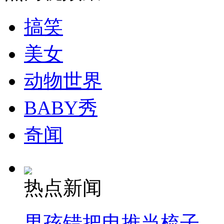
搞笑
走！跟着总书记去植树
美女
消防员救轻生者
花炮节热闹非凡
减压"枕头大战"
动物世界
BABY秀
纽约上演“枕头大战”
奇闻
司机酒驾遇交警 急速倒车逃窜
热点新闻
男孩错把电推当梳子