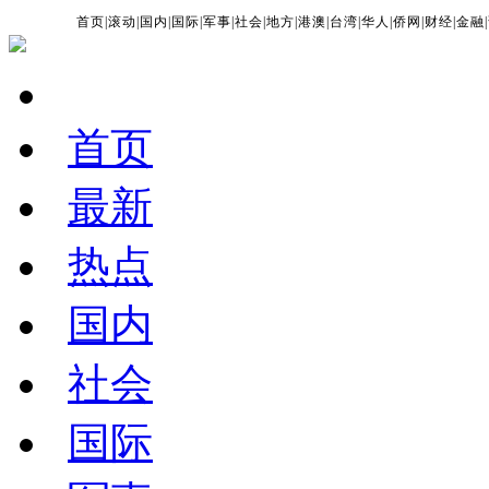
首页
|
滚动
|
国内
|
国际
|
军事
|
社会
|
地方
|
港澳
|
台湾
|
华人
|
侨网
|
财经
|
金融
|
首页
最新
热点
国内
社会
国际