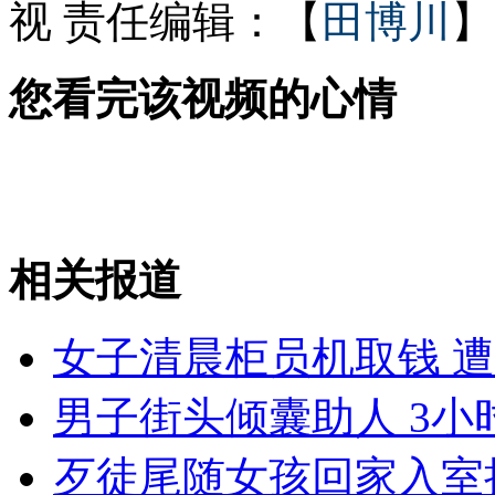
视
责任编辑：【
田博川
】
您看完该视频的心情
河南8旬“养鸟达人”饲养百灵百余只
广州恒大3-1击败日本柏太阳神 出线在望
相关报道
山西运城恶犬咬伤多人 警民合力深夜将其击毙
女子清晨柜员机取钱 
男子街头倾囊助人 3
女孩北京地铁殴打老人 痛下狠手拳打脚踢
歹徒尾随女孩回家入室
无痛分娩是否安全 医生回应