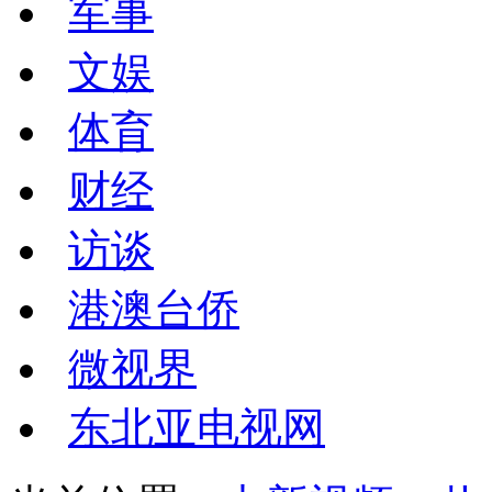
军事
文娱
体育
财经
访谈
港澳台侨
微视界
东北亚电视网