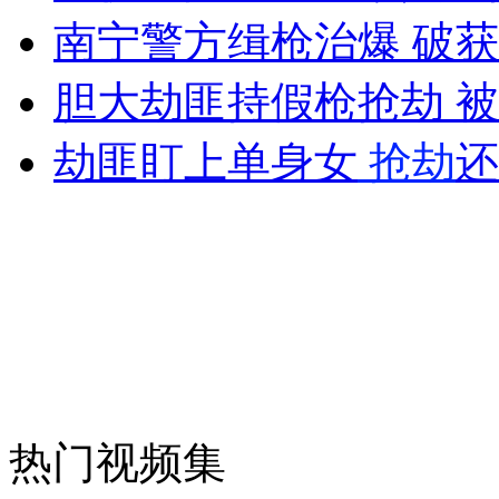
南宁警方缉枪治爆 破
外交部：反对强权政治霸凌主义
胆大劫匪持假枪抢劫 
外交部：有关国家言论片面不公正
劫匪盯上单身女
抢劫
还
安徽一实载49人客车翻车
走！跟着总书记去植树
热门视频集
消防员救轻生者
花炮节热闹非凡
减压"枕头大战"