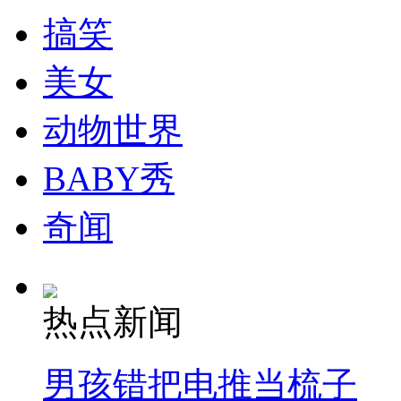
搞笑
美女
纽约上演“枕头大战”
动物世界
司机酒驾遇交警 急速倒车逃窜
BABY秀
奇闻
热点新闻
男孩错把电推当梳子