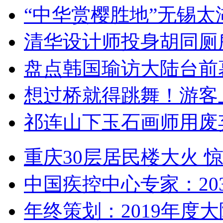
“中华赏樱胜地”无锡
清华设计师投身胡同厕
盘点韩国瑜访大陆台前
想过桥就得跳舞！游客
祁连山下玉石画师用废
重庆30层居民楼大火
中国疾控中心专家：203
年终策划：2019年度大陆