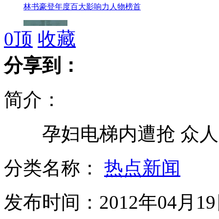
林书豪登年度百大影响力人物榜首
0
顶
收藏
朝鲜称将继续发射卫星
分享到：
简介：
西安麦地被偷倒整一卡车空胶囊
孕妇电梯内遭抢 众人
分类名称：
热点新闻
喵星人过独木桥 猫步变跨步
发布时间：2012年04月19日
为打赌 年轻小伙吞下水果刀