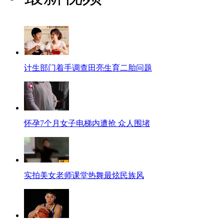
计生部门着手调查田亮生育二胎问题
怀孕7个月女子电梯内遭抢 众人围堵
实拍美女老师课堂热舞最炫民族风