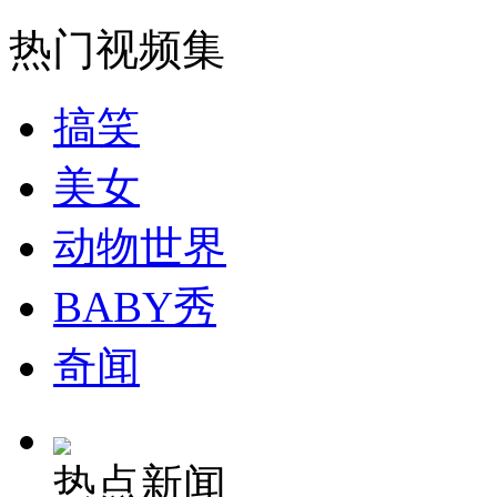
走！跟着总书记去植树
热门视频集
消防员救轻生者
花炮节热闹非凡
减压"枕头大战"
搞笑
美女
纽约上演“枕头大战”
动物世界
司机酒驾遇交警 急速倒车逃窜
BABY秀
奇闻
热点新闻