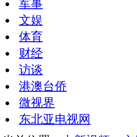
军事
文娱
体育
财经
访谈
港澳台侨
微视界
东北亚电视网