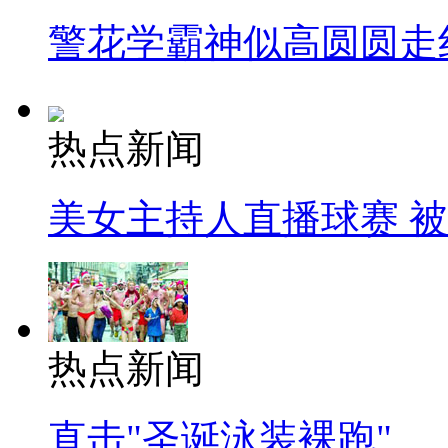
警花学霸神似高圆圆走
热点新闻
美女主持人直播球赛 
热点新闻
直击"圣诞泳装裸跑"