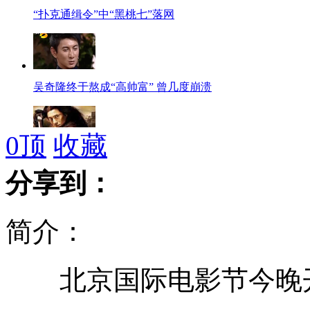
“扑克通缉令”中“黑桃七”落网
吴奇隆终于熬成“高帅富” 曾几度崩溃
0
顶
收藏
陈坤自称<画皮2>中神似"圣骑士"
分享到：
简介：
7700余万粒问题胶囊被查扣
北京国际电影节今晚开
兽医为体重18公斤肥猫减肥