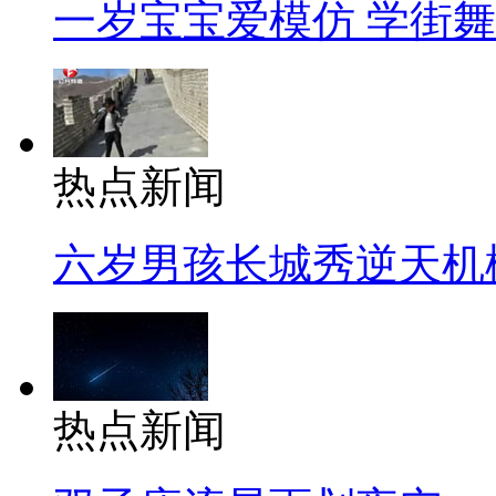
一岁宝宝爱模仿 学街
热点新闻
六岁男孩长城秀逆天机
热点新闻