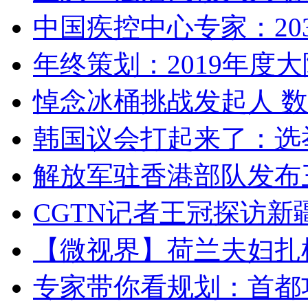
中国疾控中心专家：203
年终策划：2019年度大陆
悼念冰桶挑战发起人 数百
韩国议会打起来了：选举
解放军驻香港部队发布三
CGTN记者王冠探访新疆
【微视界】荷兰夫妇扎根青
专家带你看规划：首都功