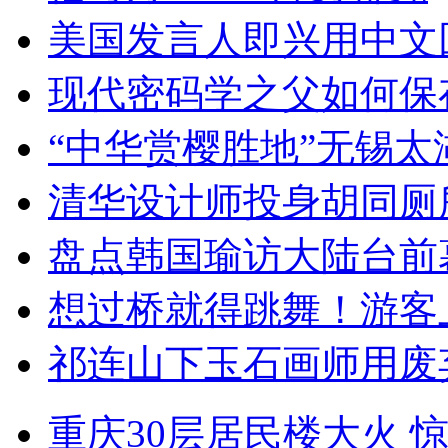
美国发言人即兴用中文
现代密码学之父如何保
“中华赏樱胜地”无锡
清华设计师投身胡同厕
盘点韩国瑜访大陆台前
想过桥就得跳舞！游客
祁连山下玉石画师用废
重庆30层居民楼大火