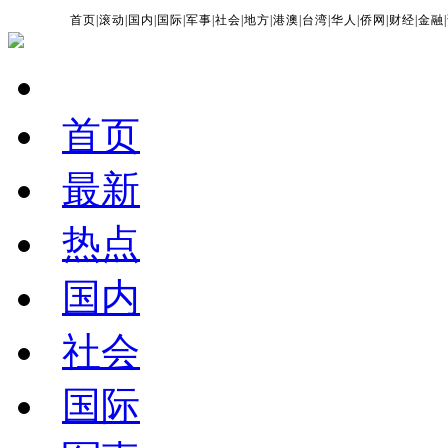
首页
|
滚动
|
国内
|
国际
|
军事
|
社会
|
地方
|
港澳
|
台湾
|
华人
|
侨网
|
财经
|
金融
|
首页
最新
热点
国内
社会
国际