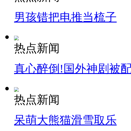
男孩错把电推当梳子
热点新闻
真心醉倒!国外神剧被
热点新闻
呆萌大熊猫滑雪取乐