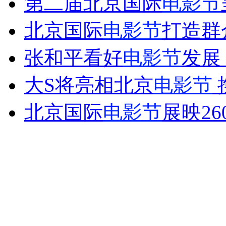
第二届北京国际
电影节
女孩北京地铁殴打老人 痛下狠手拳打脚踢
北京国际
电影节
打造群
无痛分娩是否安全 医生回应
张和平看好
电影节
发展
大S将亮相北京
电影节
外交部：反对强权政治霸凌主义
北京国际
电影节
展映26
外交部：有关国家言论片面不公正
安徽一实载49人客车翻车