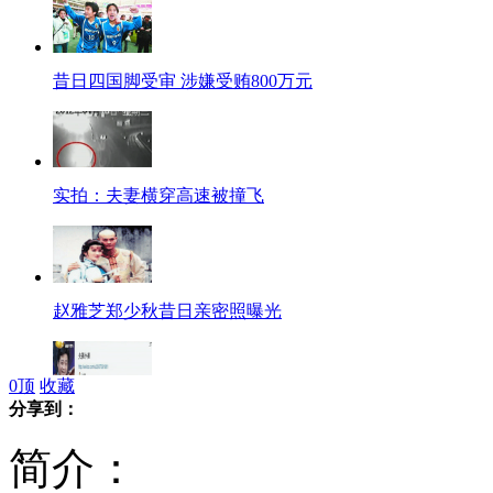
昔日四国脚受审 涉嫌受贿800万元
实拍：夫妻横穿高速被撞飞
赵雅芝郑少秋昔日亲密照曝光
0
顶
收藏
分享到：
崔永元打假 "央视小崔"不是我
简介：