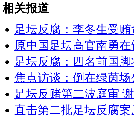
上海：开设男生班应对“阴盛阳衰”
相关报道
山西运城恶犬咬伤多人 警民合力深夜将其击毙
足坛反腐：李冬生受贿
原中国足坛高官南勇在
女孩北京地铁殴打老人 痛下狠手拳打脚踢
足坛反腐：四名前国脚
焦点访谈：倒在绿茵场
无痛分娩是否安全 医生回应
足坛反赌第二波庭审 
外交部：反对强权政治霸凌主义
直击第二批足坛反腐案
外交部：有关国家言论片面不公正