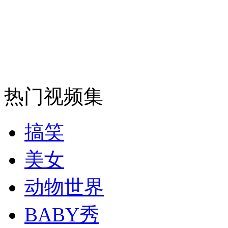
安徽一实载49人客车翻车
走！跟着总书记去植树
热门视频集
消防员救轻生者
花炮节热闹非凡
减压"枕头大战"
搞笑
美女
纽约上演“枕头大战”
动物世界
BABY秀
司机酒驾遇交警 急速倒车逃窜