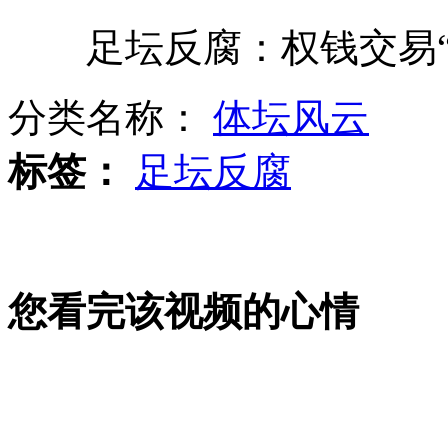
足坛反腐：权钱交易“
中俄海军精锐尽出进行实兵演练
分类名称：
体坛风云
中方撤船为降温 菲频出招欲拱火
标签：
足坛反腐
原中国足坛高官南勇在铁岭受审
您看完该视频的心情
美国：男子铁轨上小便被电死