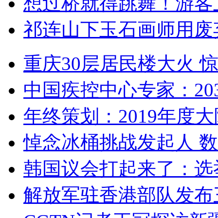
想过桥就得跳舞！游客
祁连山下玉石画师用废
重庆30层居民楼大火
中国疾控中心专家：203
年终策划：2019年度大陆
悼念冰桶挑战发起人 数百
韩国议会打起来了：选举
解放军驻香港部队发布三