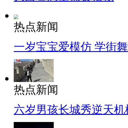
热点新闻
一岁宝宝爱模仿 学街
热点新闻
六岁男孩长城秀逆天机