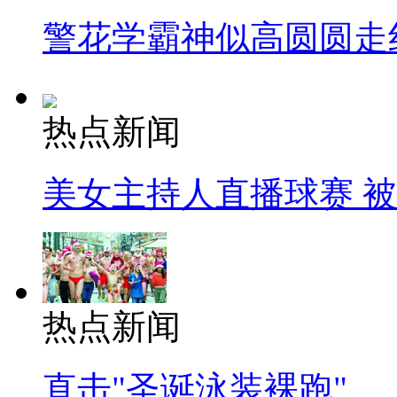
警花学霸神似高圆圆走
热点新闻
美女主持人直播球赛 
热点新闻
直击"圣诞泳装裸跑"