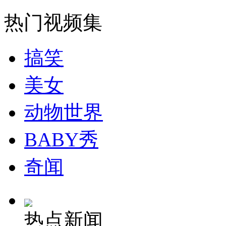
走！跟着总书记去植树
热门视频集
消防员救轻生者
花炮节热闹非凡
减压"枕头大战"
搞笑
美女
纽约上演“枕头大战”
动物世界
司机酒驾遇交警 急速倒车逃窜
BABY秀
奇闻
热点新闻