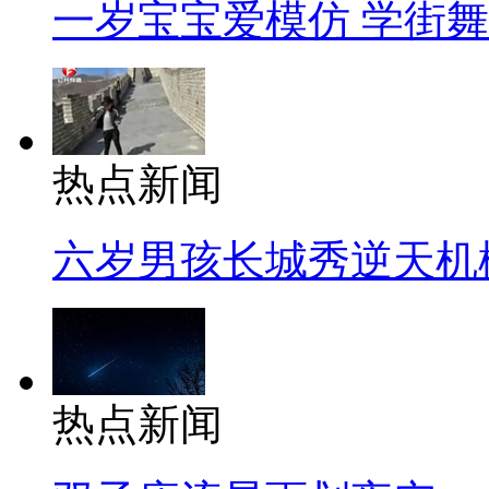
一岁宝宝爱模仿 学街
热点新闻
六岁男孩长城秀逆天机
热点新闻