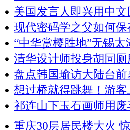
美国发言人即兴用中文
现代密码学之父如何保
“中华赏樱胜地”无锡
清华设计师投身胡同厕
盘点韩国瑜访大陆台前
想过桥就得跳舞！游客
祁连山下玉石画师用废
重庆30层居民楼大火