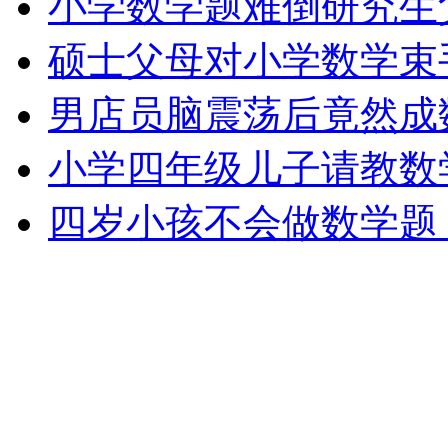
小学数学题难倒研究生
女孩北京地铁殴打老人 痛下狠手拳打脚踢
硕士父母对小学数学束
无痛分娩是否安全 医生回应
男店员脑震荡后竟然成
小学四年级儿子请教数
外交部：反对强权政治霸凌主义
四岁小孩不会做数学题
外交部：有关国家言论片面不公正
安徽一实载49人客车翻车