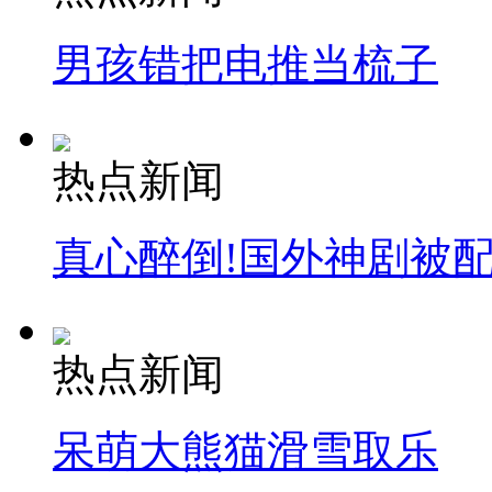
男孩错把电推当梳子
热点新闻
真心醉倒!国外神剧被
热点新闻
呆萌大熊猫滑雪取乐