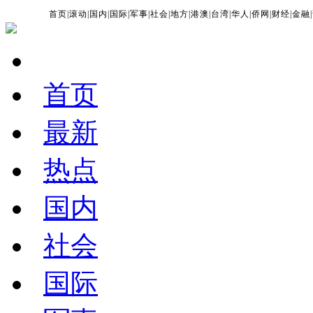
首页
|
滚动
|
国内
|
国际
|
军事
|
社会
|
地方
|
港澳
|
台湾
|
华人
|
侨网
|
财经
|
金融
|
首页
最新
热点
国内
社会
国际