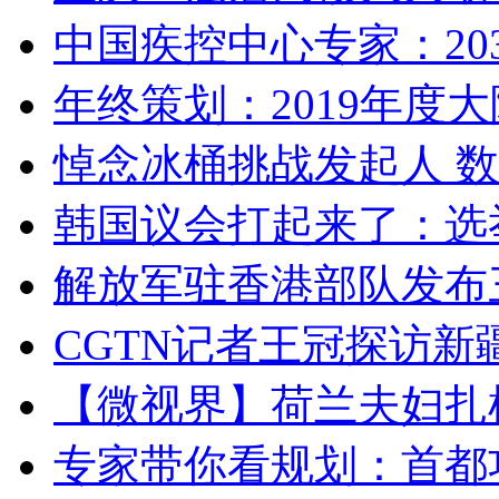
中国疾控中心专家：203
年终策划：2019年度大陆
悼念冰桶挑战发起人 数百
韩国议会打起来了：选举
解放军驻香港部队发布三
CGTN记者王冠探访新疆
【微视界】荷兰夫妇扎根青
专家带你看规划：首都功