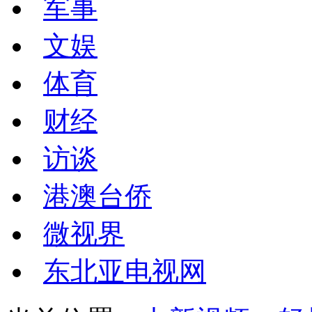
军事
文娱
体育
财经
访谈
港澳台侨
微视界
东北亚电视网