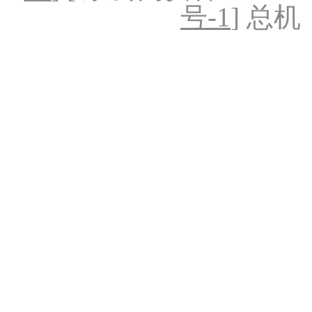
号-1
] 总机：