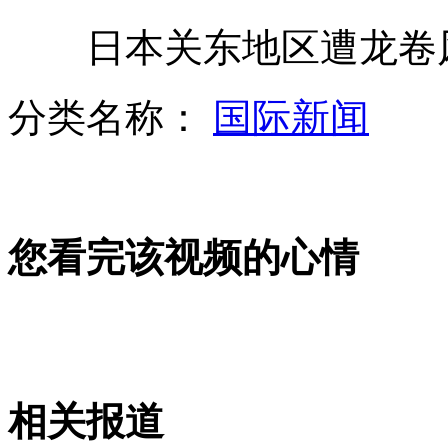
日本关东地区遭龙卷风袭
奥朗德当选新总统牵动欧洲政治神经
分类名称：
国际新闻
普京:重点吸引投资 转型高科技经济
您看完该视频的心情
新闻人物：硬汉普京
俄罗斯国内政治改革面临压力
相关报道