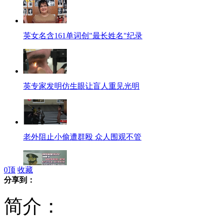
英女名含161单词创"最长姓名"纪录
英专家发明仿生眼让盲人重见光明
老外阻止小偷遭群殴 众人围观不管
0
顶
收藏
分享到：
菲方海警船或因台风暂撤黄岩岛
简介：