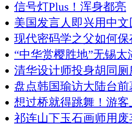
信号灯Plus！浑身都亮
美国发言人即兴用中文
现代密码学之父如何保
“中华赏樱胜地”无锡
清华设计师投身胡同厕
盘点韩国瑜访大陆台前
想过桥就得跳舞！游客
祁连山下玉石画师用废