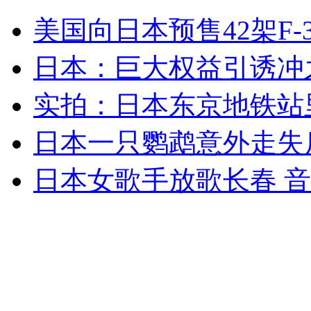
56岁老人3次跳河救出轻生者
美国向日本预售42架F-
山西运城恶犬咬伤多人 警民合力深夜将其击毙
日本：巨大权益引诱冲之
实拍：日本东京地铁站
女孩北京地铁殴打老人 痛下狠手拳打脚踢
日本一只鹦鹉意外走失
日本女歌手放歌长春 
无痛分娩是否安全 医生回应
外交部：反对强权政治霸凌主义
外交部：有关国家言论片面不公正