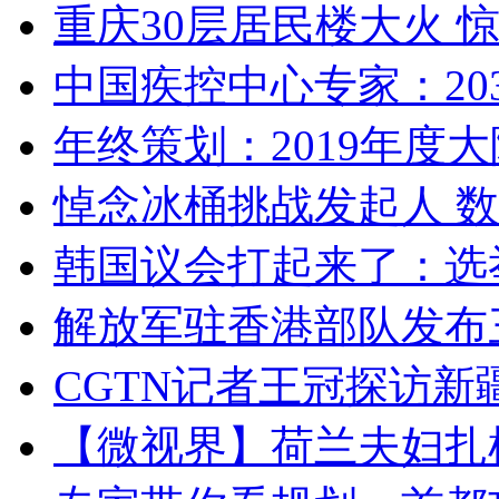
重庆30层居民楼大火
中国疾控中心专家：203
年终策划：2019年度大陆
悼念冰桶挑战发起人 数百
韩国议会打起来了：选举
解放军驻香港部队发布三
CGTN记者王冠探访新疆
【微视界】荷兰夫妇扎根青