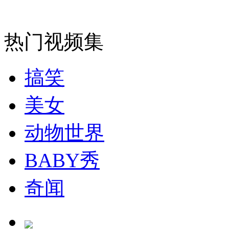
安徽一实载49人客车翻车
热门视频集
搞笑
走！跟着总书记去植树
美女
消防员救轻生者
花炮节热闹非凡
减压"枕头大战"
动物世界
BABY秀
纽约上演“枕头大战”
奇闻
司机酒驾遇交警 急速倒车逃窜