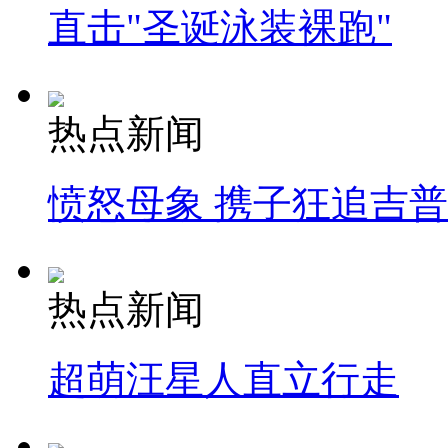
直击"圣诞泳装裸跑"
热点新闻
愤怒母象 携子狂追吉
热点新闻
超萌汪星人直立行走