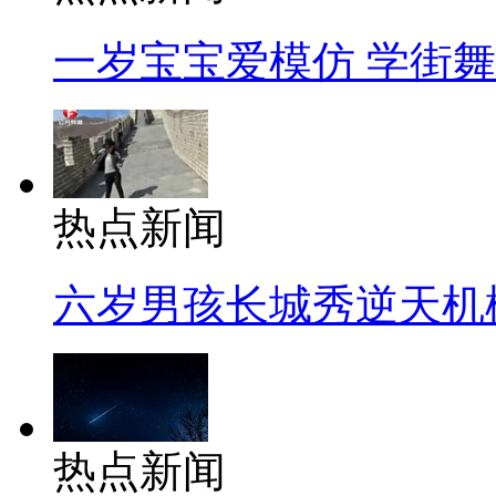
一岁宝宝爱模仿 学街
热点新闻
六岁男孩长城秀逆天机
热点新闻