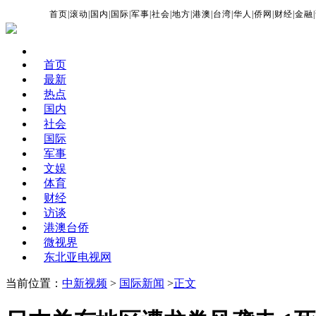
首页
|
滚动
|
国内
|
国际
|
军事
|
社会
|
地方
|
港澳
|
台湾
|
华人
|
侨网
|
财经
|
金融
|
首页
最新
热点
国内
社会
国际
军事
文娱
体育
财经
访谈
港澳台侨
微视界
东北亚电视网
当前位置：
中新视频
>
国际新闻
>
正文