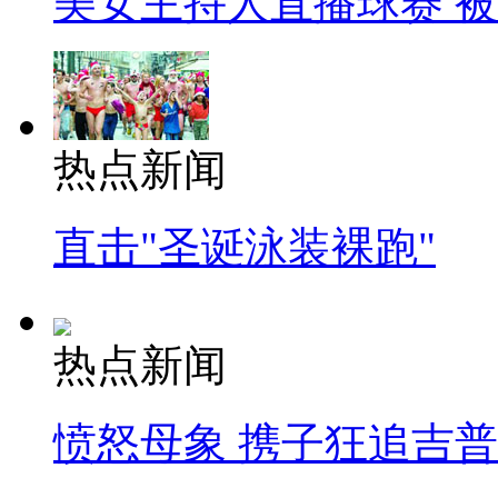
美女主持人直播球赛 
热点新闻
直击"圣诞泳装裸跑"
热点新闻
愤怒母象 携子狂追吉