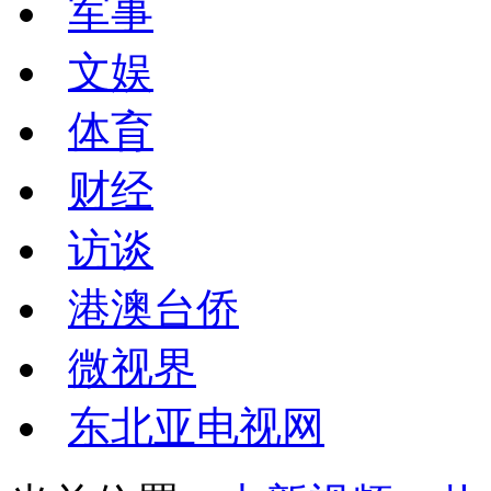
军事
文娱
体育
财经
访谈
港澳台侨
微视界
东北亚电视网