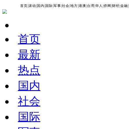
首页
|
滚动
|
国内
|
国际
|
军事
|
社会
|
地方
|
港澳
|
台湾
|
华人
|
侨网
|
财经
|
金融
|
首页
最新
热点
国内
社会
国际