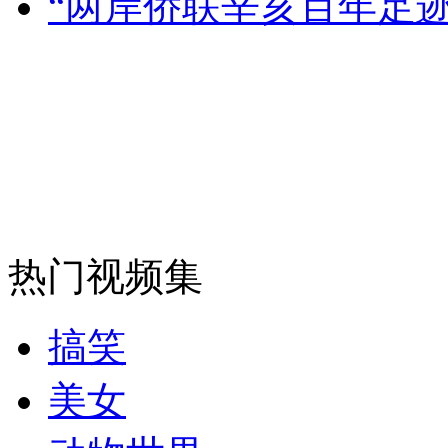
“两岸侨联辛亥百年足
走！跟着总书记去植树
消防员救轻生者
花炮节热闹非凡
减压"枕头大战"
纽约上演“枕头大战”
司机酒驾遇交警 急速倒车逃窜
热门视频集
搞笑
美女