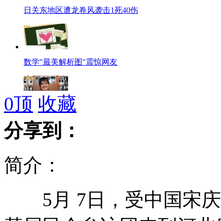
日关东地区遭龙卷风袭击1死40伤
数学"最美解析图"震惊网友
0
顶
收藏
英女名含161单词创"最长姓名"纪录
分享到：
简介：
英专家发明仿生眼让盲人重见光明
5月 7日，受中国宋庆
老外阻止小偷遭群殴 众人围观不管