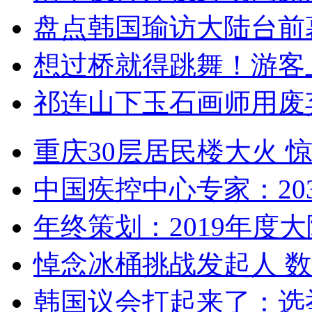
盘点韩国瑜访大陆台前
想过桥就得跳舞！游客
祁连山下玉石画师用废
重庆30层居民楼大火
中国疾控中心专家：203
年终策划：2019年度大陆
悼念冰桶挑战发起人 数百
韩国议会打起来了：选举