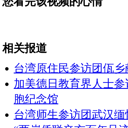
您看完该视频的心情
女孩北京地铁殴打老人 痛下狠手拳打脚踢
无痛分娩是否安全 医生回应
相关报道
外交部：反对强权政治霸凌主义
台湾原住民参访团佤乡
外交部：有关国家言论片面不公正
加美德日教育界人士参
胞纪念馆
安徽一实载49人客车翻车
台湾师生参访团武汉缅