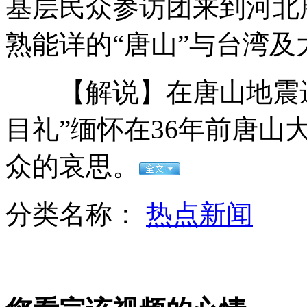
基层民众参访团来到河北
熟能详的“唐山”与台湾
菲方海警船或因台风暂撤黄岩岛
【解说】在唐山地震遗
目礼”缅怀在36年前唐
奥朗德当选新总统牵动欧洲政治神经
众的哀思。
分类名称：
热点新闻
普京:重点吸引投资 转型高科技经济
山西运城恶犬咬伤多人 警民合力深夜将其击毙