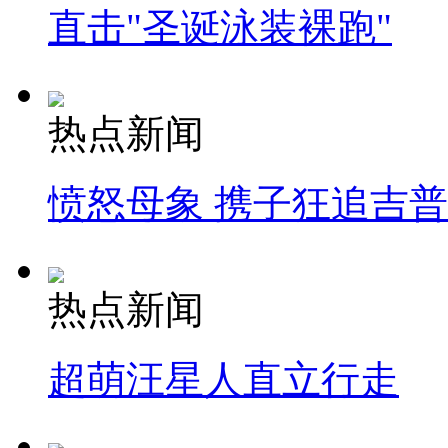
直击"圣诞泳装裸跑"
热点新闻
愤怒母象 携子狂追吉
热点新闻
超萌汪星人直立行走