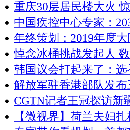
重庆30层居民楼大火
中国疾控中心专家：203
年终策划：2019年度大陆
悼念冰桶挑战发起人 数百
韩国议会打起来了：选举
解放军驻香港部队发布三
CGTN记者王冠探访新疆
【微视界】荷兰夫妇扎根青