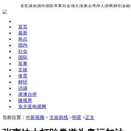
首页
|
滚动
|
国内
|
国际
|
军事
|
社会
|
地方
|
港澳
|
台湾
|
华人
|
侨网
|
财经
|
金融
|
首页
最新
热点
国内
社会
国际
军事
文娱
体育
财经
访谈
港澳台侨
微视界
东北亚电视网
当前位置：
中新视频
>
文娱前线
>
明星
>
正文