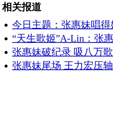
警方公布数段视频回应"顶包"质疑
相关报道
山西运城恶犬咬伤多人 警民合力深夜将其击毙
今日主题：张惠妹唱得
“天生歌姬”A-Lin：
女孩北京地铁殴打老人 痛下狠手拳打脚踢
张惠妹破纪录 吸八万
张惠妹尾场 王力宏压轴
无痛分娩是否安全 医生回应
外交部：反对强权政治霸凌主义
外交部：有关国家言论片面不公正