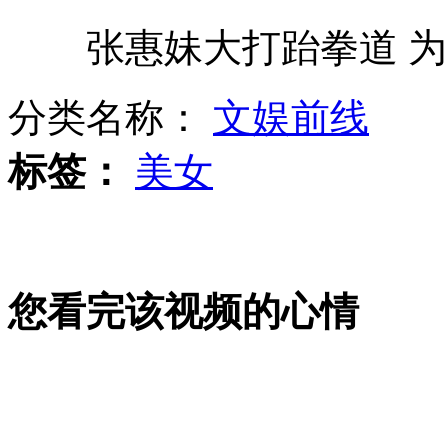
张惠妹大打跆拳道 为
机遇号苏醒 抓拍火星陨石坑美景
分类名称：
文娱前线
警方捣毁一地下卖肾基地
标签：
美女
实拍意大利美女记者遭遇余震惊魂
您看完该视频的心情
韩媒称二战韩国劳工曾充当炮灰