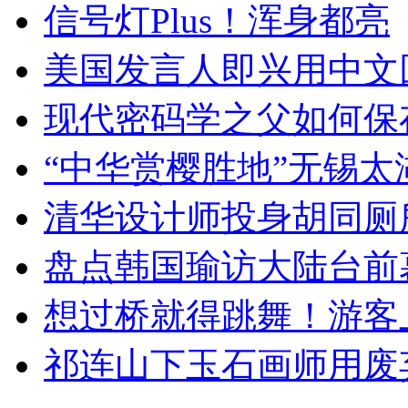
信号灯Plus！浑身都亮
美国发言人即兴用中文
现代密码学之父如何保
“中华赏樱胜地”无锡
清华设计师投身胡同厕
盘点韩国瑜访大陆台前
想过桥就得跳舞！游客
祁连山下玉石画师用废