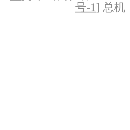
号-1
] 总机：