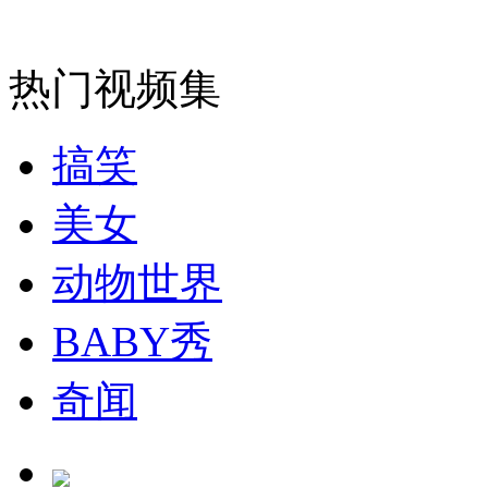
安徽一实载49人客车翻车
热门视频集
搞笑
走！跟着总书记去植树
美女
消防员救轻生者
花炮节热闹非凡
减压"枕头大战"
动物世界
BABY秀
纽约上演“枕头大战”
奇闻
司机酒驾遇交警 急速倒车逃窜