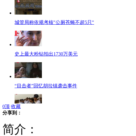
城管局称依规考核"公厕苍蝇不超5只"
史上最大粉钻拍出1730万美元
“目击者”回忆胡拉镇袭击事件
0
顶
收藏
分享到：
巴成功试射可携带核弹头短程导弹
简介：