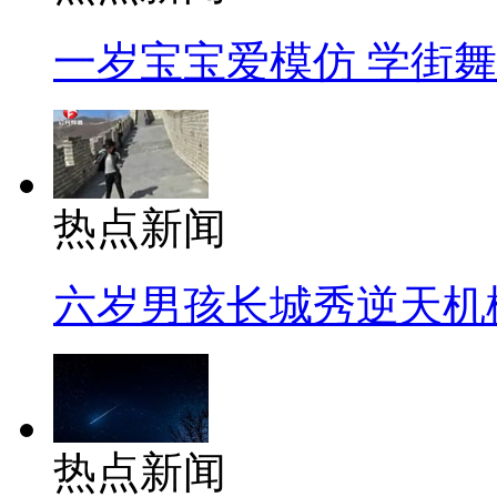
一岁宝宝爱模仿 学街
热点新闻
六岁男孩长城秀逆天机
热点新闻