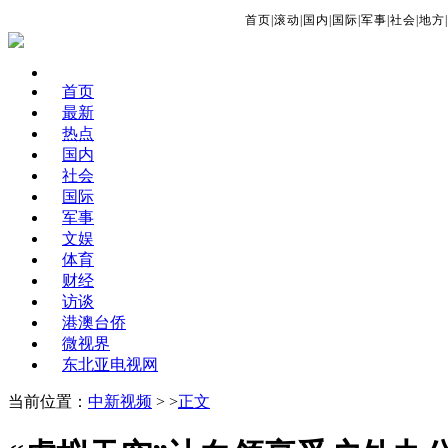
首页
|
滚动
|
国内
|
国际
|
军事
|
社会
|
地方
|
首页
最新
热点
国内
社会
国际
军事
文娱
体育
财经
访谈
港澳台侨
微视界
东北亚电视网
当前位置：
中新视频
> >
正文