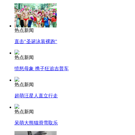
热点新闻
直击"圣诞泳装裸跑"
热点新闻
愤怒母象 携子狂追吉普车
热点新闻
超萌汪星人直立行走
热点新闻
呆萌大熊猫滑雪取乐