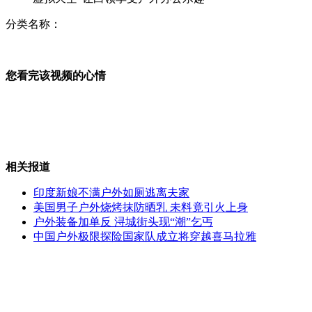
分类名称：
实拍：美国裸男街头袭击路人
您看完该视频的心情
F1西班牙女试车手撞车重伤
相关报道
菲律宾总统称美国可派间谍机到南海
印度新娘不满户外如厕逃离夫家
美国男子户外烧烤抹防晒乳 未料竟引火上身
户外装备加单反 浔城街头现“潮”乞丐
中国户外极限探险国家队成立将穿越喜马拉雅
蒋方舟即任<新周刊>副主编