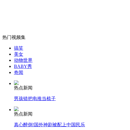
当当网男经理偷拍女厕被抓
山西运城恶犬咬伤多人 警民合力深夜将其击毙
热门视频集
搞笑
女孩北京地铁殴打老人 痛下狠手拳打脚踢
美女
动物世界
BABY秀
奇闻
无痛分娩是否安全 医生回应
热点新闻
外交部：反对强权政治霸凌主义
男孩错把电推当梳子
外交部：有关国家言论片面不公正
热点新闻
真心醉倒!国外神剧被配上中国民乐