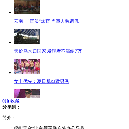
云南一"官员"炫官 当事人称调侃
天价乌木归国家 发现者不满给7万
女士优先：夏日肌肉猛男秀
0
顶
收藏
分享到：
女士优先：就是爱当小白脸
简介：
“虚拟天空”让白领享受户外办公乐趣