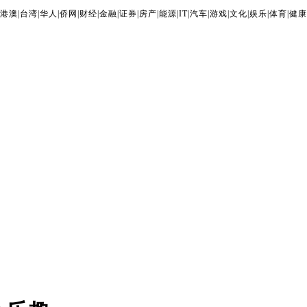
港澳
|
台湾
|
华人
|
侨网
|
财经
|
金融
|
证券
|
房产
|
能源
|
IT
|
汽车
|
游戏
|
文化
|
娱乐
|
体育
|
健康