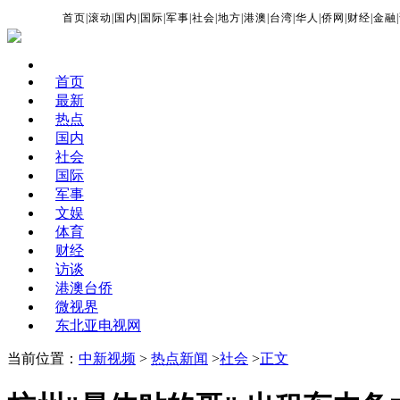
首页
|
滚动
|
国内
|
国际
|
军事
|
社会
|
地方
|
港澳
|
台湾
|
华人
|
侨网
|
财经
|
金融
|
首页
最新
热点
国内
社会
国际
军事
文娱
体育
财经
访谈
港澳台侨
微视界
东北亚电视网
当前位置：
中新视频
>
热点新闻
>
社会
>
正文