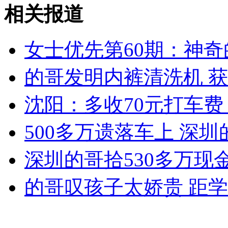
转基因食品是否安全尚无定论
相关报道
山西运城恶犬咬伤多人 警民合力深夜将其击毙
女士优先第60期：神奇
的哥发明内裤清洗机 
女孩北京地铁殴打老人 痛下狠手拳打脚踢
沈阳：多收70元打车费
500多万遗落车上 深
无痛分娩是否安全 医生回应
深圳的哥拾530多万现
外交部：反对强权政治霸凌主义
的哥叹孩子太娇贵 距
外交部：有关国家言论片面不公正