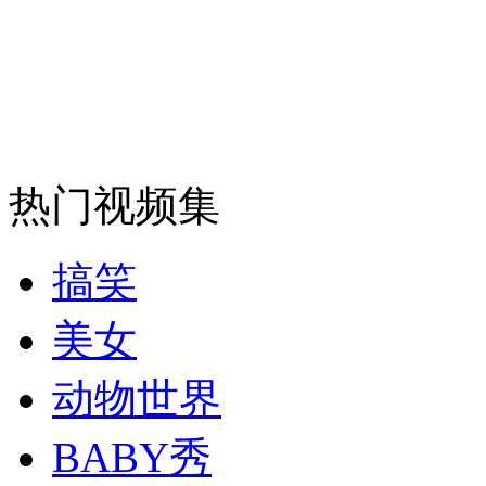
安徽一实载49人客车翻车
走！跟着总书记去植树
热门视频集
消防员救轻生者
花炮节热闹非凡
减压"枕头大战"
搞笑
美女
纽约上演“枕头大战”
动物世界
BABY秀
司机酒驾遇交警 急速倒车逃窜