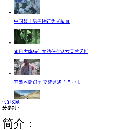
中国禁止男男性行为者献血
旅日大熊猫仙女幼仔存活六天后夭折
夺驾照撕罚单 交警遭遇"牛"司机
0
顶
收藏
分享到：
台情侣拍“地表最高”婚纱照
简介：