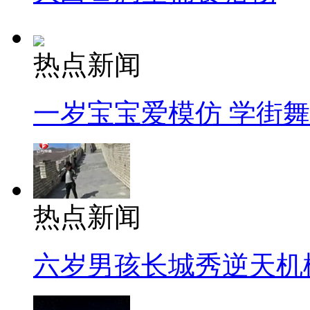
热点新闻
一岁宝宝爱模仿 学街
热点新闻
六岁男孩长城秀逆天机