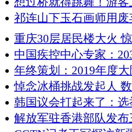
想过桥就得跳舞！游客
祁连山下玉石画师用废
重庆30层居民楼大火
中国疾控中心专家：203
年终策划：2019年度大陆
悼念冰桶挑战发起人 数百
韩国议会打起来了：选举
解放军驻香港部队发布三