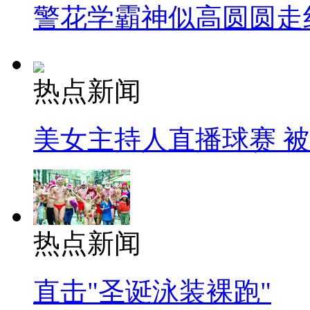
警花学霸神似高圆圆走
热点新闻
美女主持人直播球赛 
热点新闻
直击"圣诞泳装裸跑"