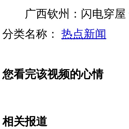
广西钦州：闪电穿屋 
伦敦出巨资奖励巴士司机避奥运罢工
分类名称：
热点新闻
央视揭秘色情微博背后利益玄机
您看完该视频的心情
97岁纳碎战犯逃亡64年后落网
湖南常德水库塌方引发泥石流
相关报道