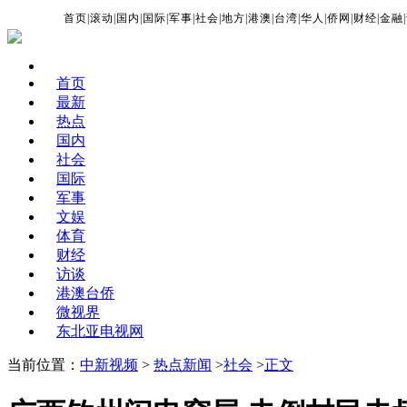
首页
|
滚动
|
国内
|
国际
|
军事
|
社会
|
地方
|
港澳
|
台湾
|
华人
|
侨网
|
财经
|
金融
|
首页
最新
热点
国内
社会
国际
军事
文娱
体育
财经
访谈
港澳台侨
微视界
东北亚电视网
当前位置：
中新视频
>
热点新闻
>
社会
>
正文