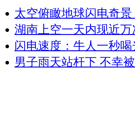
四农民工徒手抓获持刀行凶歹徒
太空俯瞰地球闪电奇景 
山西运城恶犬咬伤多人 警民合力深夜将其击毙
湖南上空一天内现近万
闪电速度：牛人一秒喝
女孩北京地铁殴打老人 痛下狠手拳打脚踢
男子雨天站杆下 不幸
无痛分娩是否安全 医生回应
外交部：反对强权政治霸凌主义
外交部：有关国家言论片面不公正