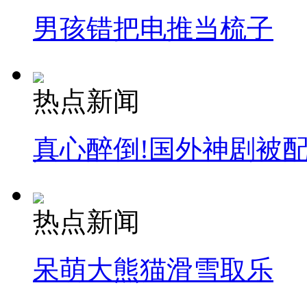
男孩错把电推当梳子
热点新闻
真心醉倒!国外神剧被
热点新闻
呆萌大熊猫滑雪取乐