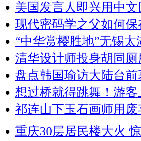
美国发言人即兴用中文
现代密码学之父如何保
“中华赏樱胜地”无锡
清华设计师投身胡同厕
盘点韩国瑜访大陆台前
想过桥就得跳舞！游客
祁连山下玉石画师用废
重庆30层居民楼大火