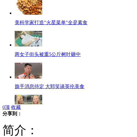
美科学家打造"火星菜单"全是素食
两女子街头被重5公斤树叶砸中
旗手消息待定 大郅笑谈英伦美食
0
顶
收藏
分享到：
双胞胎姐妹花超默契考分工作全一样
简介：