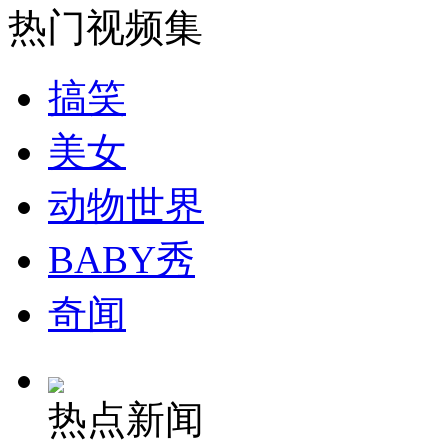
热门视频集
安徽一实载49人客车翻车
搞笑
美女
走！跟着总书记去植树
动物世界
消防员救轻生者
花炮节热闹非凡
减压"枕头大战"
BABY秀
奇闻
纽约上演“枕头大战”
热点新闻
司机酒驾遇交警 急速倒车逃窜