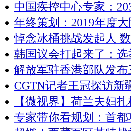
中国疾控中心专家：203
年终策划：2019年度大陆
悼念冰桶挑战发起人 数百
韩国议会打起来了：选举
解放军驻香港部队发布三
CGTN记者王冠探访新疆
【微视界】荷兰夫妇扎根青
专家带你看规划：首都功