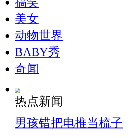
搞笑
走！跟着总书记去植树
美女
消防员救轻生者
花炮节热闹非凡
减压"枕头大战"
动物世界
BABY秀
纽约上演“枕头大战”
奇闻
司机酒驾遇交警 急速倒车逃窜
热点新闻
男孩错把电推当梳子