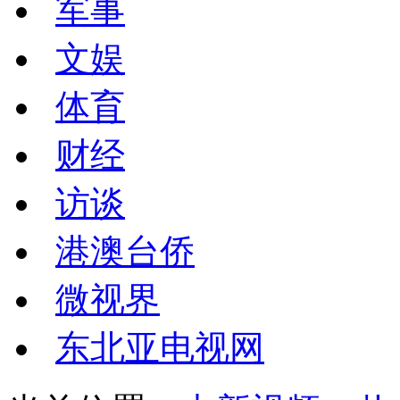
军事
文娱
体育
财经
访谈
港澳台侨
微视界
东北亚电视网