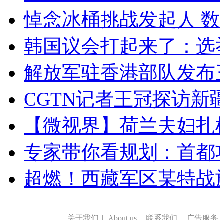
悼念冰桶挑战发起人 数百
韩国议会打起来了：选举
解放军驻香港部队发布三
CGTN记者王冠探访新疆
【微视界】荷兰夫妇扎根青
专家带你看规划：首都功
超燃！西藏军区某特战
关于我们
|
About us
|
联系我们
|
广告服务