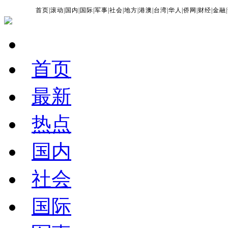
首页
|
滚动
|
国内
|
国际
|
军事
|
社会
|
地方
|
港澳
|
台湾
|
华人
|
侨网
|
财经
|
金融
|
首页
最新
热点
国内
社会
国际