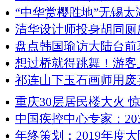
“中华赏樱胜地”无锡
清华设计师投身胡同厕
盘点韩国瑜访大陆台前
想过桥就得跳舞！游客
祁连山下玉石画师用废
重庆30层居民楼大火
中国疾控中心专家：203
年终策划：2019年度大陆