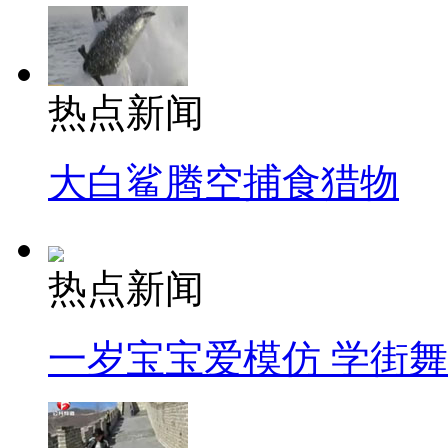
热点新闻
大白鲨腾空捕食猎物
热点新闻
一岁宝宝爱模仿 学街