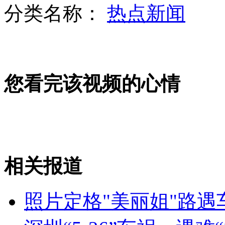
分类名称：
热点新闻
旗手消息待定 大郅笑谈英伦美食
您看完该视频的心情
双胞胎姐妹花超默契考分工作全一样
伦敦出巨资奖励巴士司机避奥运罢工
相关报道
山西运城恶犬咬伤多人 警民合力深夜将其击毙
照片定格"美丽姐"路遇