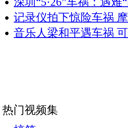
深圳“5·26”车祸：遇难
女孩北京地铁殴打老人 痛下狠手拳打脚踢
记录仪拍下惊险车祸 
无痛分娩是否安全 医生回应
音乐人梁和平遇车祸 
外交部：反对强权政治霸凌主义
外交部：有关国家言论片面不公正
安徽一实载49人客车翻车
热门视频集