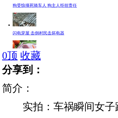
狗受惊撞死骑车人 狗主人拒担责任
闪电穿屋 击倒村民击坏电器
0
顶
收藏
天价猪肉398一斤 喂养饲料含螺旋藻
分享到：
简介：
美科学家打造"火星菜单"全是素食
实拍：车祸瞬间女子
两女子街头被重5公斤树叶砸中