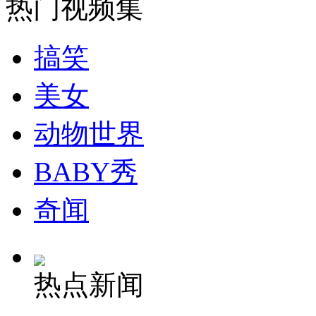
热门视频集
走！跟着总书记去植树
搞笑
消防员救轻生者
花炮节热闹非凡
减压"枕头大战"
美女
动物世界
纽约上演“枕头大战”
BABY秀
司机酒驾遇交警 急速倒车逃窜
奇闻
热点新闻