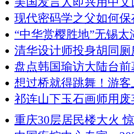
美国发言人即兴用中文
现代密码学之父如何保
“中华赏樱胜地”无锡
清华设计师投身胡同厕
盘点韩国瑜访大陆台前
想过桥就得跳舞！游客
祁连山下玉石画师用废
重庆30层居民楼大火