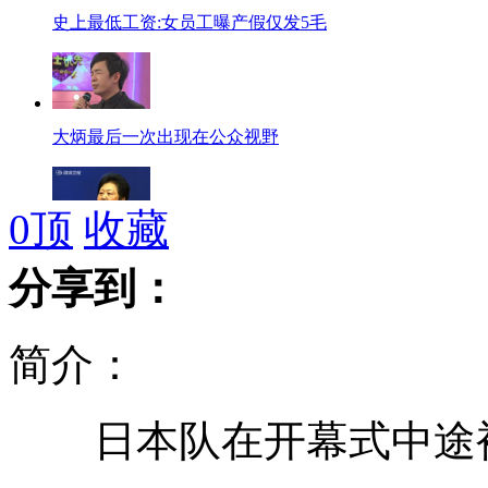
史上最低工资:女员工曝产假仅发5毛
大炳最后一次出现在公众视野
0
顶
收藏
红会回应"620元运尸费""捐你妹"
分享到：
简介：
女博士举"陈世美"标语大闹丈夫单位
日本队在开幕式中途
双台风“南北夹击”登陆中国