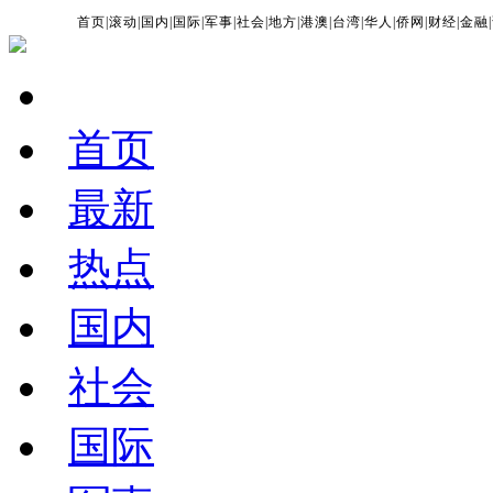
首页
|
滚动
|
国内
|
国际
|
军事
|
社会
|
地方
|
港澳
|
台湾
|
华人
|
侨网
|
财经
|
金融
|
首页
最新
热点
国内
社会
国际