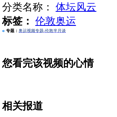
分类名称：
体坛风云
标签：
伦敦奥运
广电总局禁止网游改拍电视剧
专题：
奥运视频专题-伦敦半月谈
韩寒和李宇春谈自己眼中的对方
您看完该视频的心情
大秦铁路抚宁段火车撞人致9死4伤
山西运城恶犬咬伤多人 警民合力深夜将其击毙
相关报道