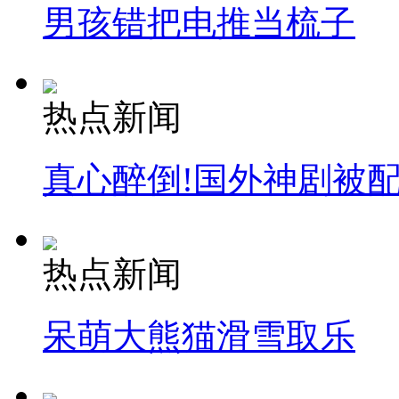
男孩错把电推当梳子
热点新闻
真心醉倒!国外神剧被
热点新闻
呆萌大熊猫滑雪取乐