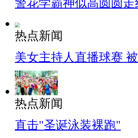
警花学霸神似高圆圆走
热点新闻
美女主持人直播球赛 
热点新闻
直击"圣诞泳装裸跑"