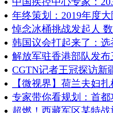
中国疾控中心专家：203
年终策划：2019年度大陆
悼念冰桶挑战发起人 数百
韩国议会打起来了：选举
解放军驻香港部队发布三
CGTN记者王冠探访新疆
【微视界】荷兰夫妇扎根青
专家带你看规划：首都功
超燃！西藏军区某特战