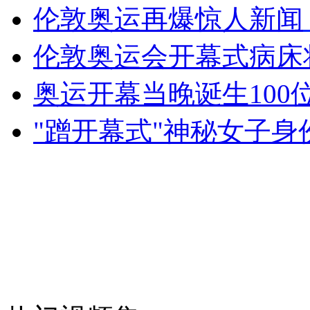
伦敦奥运再爆惊人新闻
女孩北京地铁殴打老人 痛下狠手拳打脚踢
伦敦奥运会开幕式病床
无痛分娩是否安全 医生回应
奥运开幕当晚诞生100
"蹭开幕式"神秘女子身
外交部：反对强权政治霸凌主义
外交部：有关国家言论片面不公正
安徽一实载49人客车翻车