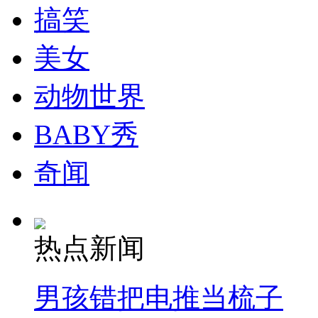
搞笑
安徽一实载49人客车翻车
美女
动物世界
走！跟着总书记去植树
BABY秀
奇闻
消防员救轻生者
花炮节热闹非凡
减压"枕头大战"
热点新闻
纽约上演“枕头大战”
男孩错把电推当梳子
司机酒驾遇交警 急速倒车逃窜