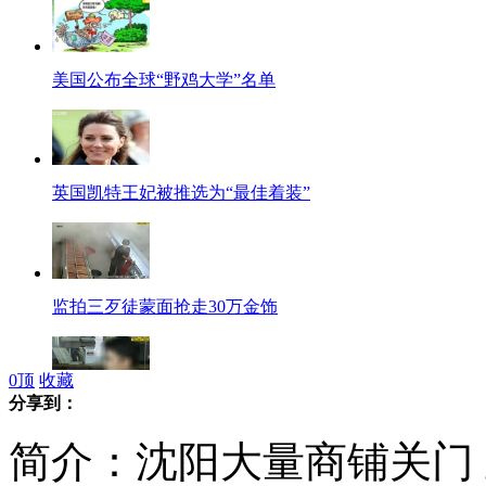
美国公布全球“野鸡大学”名单
英国凯特王妃被推选为“最佳着装”
监拍三歹徒蒙面抢走30万金饰
0
顶
收藏
分享到：
广州民政局一处长涉嫌诱奸数名男童
简介：沈阳大量商铺关门