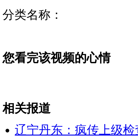
分类名称：
韩寒王菲姚晨等明星鼓励刘翔
小硬币值大钱 面值一分要价上万
您看完该视频的心情
刘翔意外摔倒引发体育迷议论
相关报道
外国裸女在昆明街头散步
辽宁丹东：疯传上级检