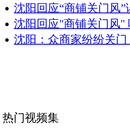
沈阳回应“商铺关门风”
退役体育明星的生存之道
沈阳回应"商铺关门风"
山西运城恶犬咬伤多人 警民合力深夜将其击毙
沈阳：众商家纷纷关门 
女孩北京地铁殴打老人 痛下狠手拳打脚踢
无痛分娩是否安全 医生回应
外交部：反对强权政治霸凌主义
热门视频集
外交部：有关国家言论片面不公正